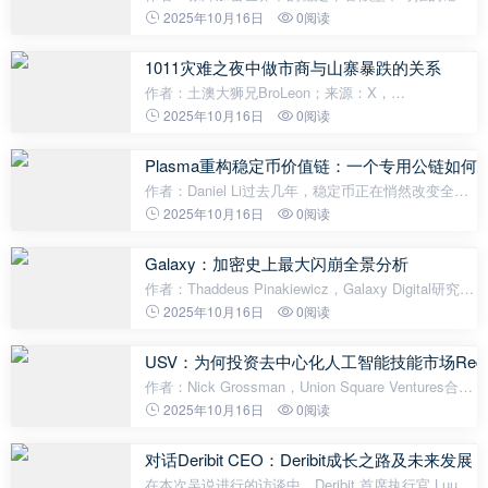
它在市场的巨震与对“稳定”的极致渴求中崛起，成长
2025年10月16日
0阅读
为连接传统金融与数字世界的关键桥梁。然而，一个
关乎其命运的问题已然浮现：稳
1011灾难之夜中做市商与山寨暴跌的关系
作者：土澳大狮兄BroLeon；来源：X，
@BroLeonAus今天看到很多KOL的推文下面还是有人
2025年10月16日
0阅读
在问，为什么崩溃之夜很多山寨竟然能插针到接近归
零的位置。 我之前曾经也有过类似的疑惑，直到我后
Plasma重构稳定币价值链：一个专用公链如
作者：Daniel Li过去几年，稳定币正在悄然改变全球
支付格局。到2025年10月，稳定币总市值已突破3000
2025年10月16日
0阅读
亿美元，年交易额高达27.6万亿美元，支付规模甚至
超越了Visa和万事达卡，成为加密市
Galaxy：加密史上最大闪崩全景分析
作者：Thaddeus Pinakiewicz，Galaxy Digital研究中
心副总裁；翻译：xiaozou1、非理性狂欢：部分锚定
2025年10月16日
0阅读
资产在风暴中脱钩周五20:50UTC特朗普出人意料的关
税声明引发市场剧震，开启了加密史
USV：为何投资去中心化人工智能技能市场Recal
作者：Nick Grossman，Union Square Ventures合伙
人；编译：Shaw 人工智能（AI）面临的发现难题与
2025年10月16日
0阅读
早期互联网面临的难题如出一辙。每天都有成千上万
的人工智能工具问世，但基准测试在几周
对话Deribit CEO：Deribit成长之路及未来发展
在本次吴说进行的访谈中，Deribit 首席执行官 Luuk