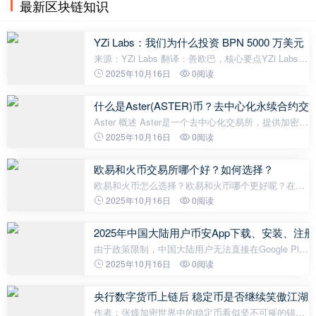
最新区块链知识
YZi Labs：我们为什么投资 BPN 5000 万美元
来源：YZi Labs 翻译：善欧巴，核心要点YZi Labs
领投 Better Payment Network（简称 BPN）5000 万
2025年10月16日
0阅读
美元融资，用于加速多稳定币支付基础设施开发 ——
这一举措与该机构支持可规模化、连
什么是Aster(ASTER)币？去中心化永续合约交易
Aster 概述 Aster是一个去中心化交易所，提供加密货
币和股票衍生品的现货和永久交易，跨多个区块链的
2025年10月16日
0阅读
杠杆高达1001倍。 收益抵押品：用户在积极交易的同
时，通过 asBNB 流动性质押
欧易和火币交易所哪个好？如何选择？
欧易和火币怎么选择？欧易和火币哪个更好呢？在欧
易和火币之间，大家为什么会选择欧易呢？ OKX交易
2025年10月16日
0阅读
所是业内第一的，首先它获得了迪拜的全业务牌照，
只此一家，而且是首个获得。第二个获
2025年中国大陆用户币安App下载、安装、注册
由于政策限制，中国大陆用户无法直接在Google Play
或国内应用市场下载币安APP，因此需要通过币安官
2025年10月16日
0阅读
网提供的APK安装包进行下载和安装。本教程将详细
讲解如何在安卓和IOS设备上下
央行数字货币上链后 稳定币是否继续笑傲江湖
作者：张烽加密世界中的稳定币看似坚不可摧的锚。