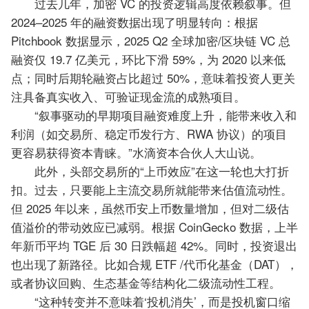
过去几年，加密 VC 的投资逻辑高度依赖叙事。但
2024–2025 年的融资数据出现了明显转向：根据
Pitchbook 数据显示，2025 Q2 全球加密/区块链 VC 总
融资仅 19.7 亿美元，环比下滑 59%，为 2020 以来低
点；同时后期轮融资占比超过 50%，意味着投资人更关
注具备真实收入、可验证现金流的成熟项目。
“叙事驱动的早期项目融资难度上升，能带来收入和
利润（如交易所、稳定币发行方、RWA 协议）的项目
更容易获得资本青睐。”水滴资本合伙人大山说。
此外，头部交易所的“上币效应”在这一轮也大打折
扣。过去，只要能上主流交易所就能带来估值流动性。
但 2025 年以来，虽然币安上币数量增加，但对二级估
值溢价的带动效应已减弱。根据 CoinGecko 数据，上半
年新币平均 TGE 后 30 日跌幅超 42%。同时，投资退出
也出现了新路径。比如合规 ETF /代币化基金（DAT），
或者协议回购、生态基金等结构化二级流动性工程。
“这种转变并不意味着‘投机消失’，而是投机窗口缩