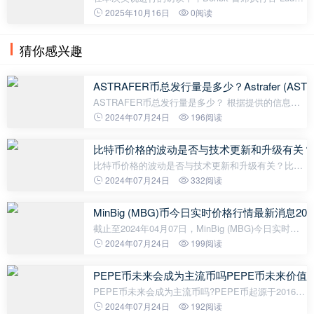
Strijers 分享了公司从一个专注于加密期权的小众平台
2025年10月16日
0阅读
成长为机构交易领导者的历程。Deribit 是目前最大的
加密货币期权交易
猜你感兴趣
ASTRAFER币总发行量是多少？Astrafer (A
ASTRAFER币总发行量是多少？ 根据提供的信息，
ASTRAFER币的总发行量是888,077,888
2024年07月24日
196阅读
ASTRAFER。Astrafer (ASTRAFER)现在流通量多
少？根据提供的信息，Astrafer (ASTRAFER)的现在
比特币价格的波动是否与技术更新和升级有关？
流通
比特币价格的波动是否与技术更新和升级有关？比特
币是世界上第一种去中心化加密数字货币，自2009年
2024年07月24日
332阅读
诞生以来，比特币价格的波动一直备受关注。人们普
遍认为比特币价格的波动与技术
MinBig (MBG)币今日实时价格行情最新消息202
截止至2024年04月07日，MinBig (MBG)今日实时最
新价格是0.0000038美元，约等于人民币0.00002749
2024年07月24日
199阅读
元。MinBig (MBG)24H最高价$0.0000057美元，24H
最低价$0.0000007美元，24H成交额$14,
PEPE币未来会成为主流币吗PEPE币未来价值
PEPE币未来会成为主流币吗?PEPE币起源于2016
年，是徽章和表情符号“Pepe the Frog”所衍生出的加
2024年07月24日
192阅读