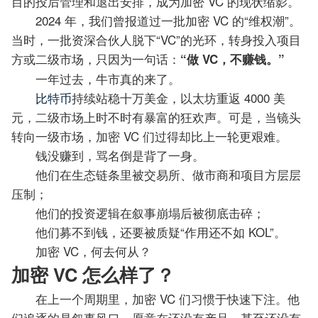
目的投后管理和退出安排，成为加密 VC 的现状缩影。
2024 年，我们曾报道过一批加密 VC 的“维权潮”。
当时，一批资深合伙人脱下“VC”的光环，转身投入项目
方或二级市场，只因
为一句话：
“做 VC，不赚钱。”
一年过去，牛市真的来了。
比特币
持续站稳十万美金，以太坊重返 4000 美
元，二级市场上时不时有暴富的狂欢声。可是，当镜头
转向一级市场，加密 VC 们过得却比上一轮更艰难。
钱没赚到，骂名倒是背了一身。
他们在生态链条里被交易所、做市商和项目方层层
压制；
他们的投资逻辑在叙事崩塌后被彻底击碎；
他们募不到钱，还要被质疑“作用还不如 KOL”。
加密 VC，何去何从？
加密 VC 怎么样了？
在上一个周期里，加密 VC 们习惯于快速下注。他
们追逐的是叙事风口，愿意在还没有产品、甚至还没有