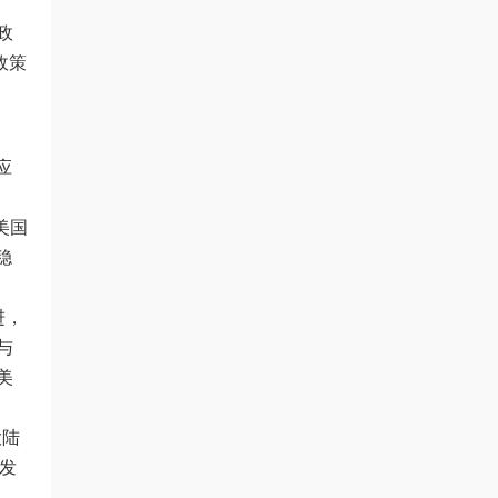
政
政策
应
美国
稳
进，
与
美
大陆
发