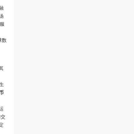
融
场
服
球数
其
生
币
运
和交
定