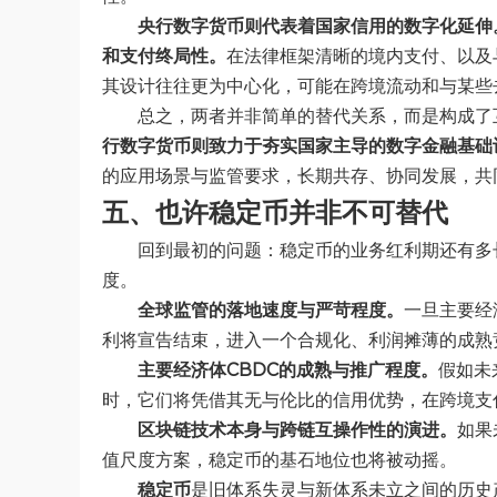
央行数字货币则代表着国家信用的数字化延伸
和支付终局性。
在法律框架清晰的境内支付、以及
其设计往往更为中心化，可能在跨境流动和与某些
总之，两者并非简单的替代关系，而是构成了
行数字货币则致力于夯实国家主导的数字金融基础
的应用场景与监管要求，长期共存、协同发展，共同
五、也许稳定币并非不可替代
回到最初的问题：稳定币的业务红利期还有多
度。
全球监管的落地速度与严苛程度。
一旦主要经
利将宣告结束，进入一个合规化、利润摊薄的成熟
主要经济体CBDC的成熟与推广程度。
假如未
时，它们将凭借其无与伦比的信用优势，在跨境支
区块链技术本身与跨链互操作性的演进。
如果
值尺度方案，稳定币的基石地位也将被动摇。
稳定币
是旧体系失灵与新体系未立之间的历史产