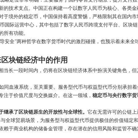
Y的战略定位非常明确：主要服务于国内零售支付场景，提升支付效
新的技术支点。中国正在构建一个以数字人民币为核心、各类金
对于境外的稳定币，中国保持着高度警惕，严格限制其在国内市
人民币国际运营中心，其中包括了数字人民币跨境支付平台、区块链
的所有功能。
主导安全”两种哲学在数字货币时代的激烈碰撞，也预示着未来全
来区块链经济中的作用
相当长一段时间内，仍将在区块链经济体系中扮演关键角色，但
能如同血液系统，至关重要。服务型代币与权益型代币分别承担着
专注于价值尺度与交换媒介。在这一领域，
稳定币与央行数字货
于继承了区块链原生的开放性与全球性。
它在无需许可的公链上
应用与全球贸易场景，为服务型与权益型代币提供极佳的价值锚定
依赖于商业机构的储备金管理，存在潜在的信用风险和监管不确