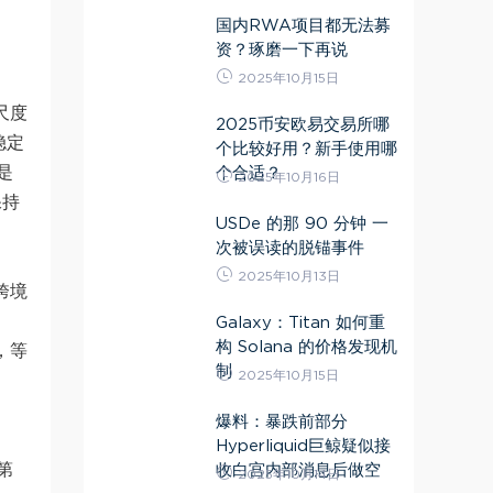
国内RWA项目都无法募
资？琢磨一下再说
2025年10月15日
尺度
2025币安欧易交易所哪
稳定
个比较好用？新手使用哪
是
个合适？
2025年10月16日
保持
USDe 的那 90 分钟 一
次被误读的脱锚事件
2025年10月13日
跨境
Galaxy：Titan 如何重
构 Solana 的价格发现机
，等
制
2025年10月15日
爆料：暴跌前部分
Hyperliquid巨鲸疑似接
第
收白宫内部消息后做空
2025年10月14日