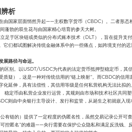
同辨析
在由国家层面悄然升起——主权数字货币（CBDC）。二者形态
田野间蓬勃的双生花与由国家精心培育的参天大树。
立足于区块链或类似的分布式账本技术（DLT），旨在提升支
。它们都试图解决传统金融体系中的一些痛点，如跨境支付的迟
发展路径与命运。
的区别。以USDT/USDC为代表的法定货币抵押型稳定币，其
质疑），这是一种对传统信用的“链上映射”。而CBDC的信用
字化延伸，具有法偿性，其信用等级是任何私营机构无法比拟的
。
稳定币由私营企业发行运营，其规则由市场和技术社区共同塑
BDC则由中央银行主导设计、发行和监管，从诞生之初就嵌入现
公有链的）提供了一定程度的伪匿名性，虽然交易记录公开可
“可控匿名”的难题——央行需要在保护公众隐私和满足反洗钱、