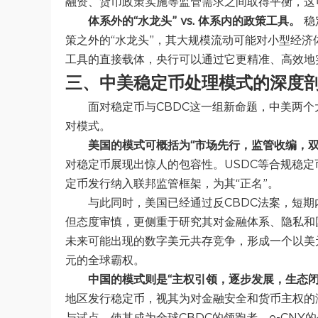
融资、货币政策实施等监管需求之间取得平衡，这
体系外的“水龙头” vs. 体系内的政策工具。
稳
策之外的“水龙头”，其大规模流动可能对小型经济
工具的直接载体，央行可以通过它更精准、高效地
三、中美稳定币处理模式的深度
面对稳定币与CBDC这一组新命题，中美两
对模式。
美国的模式可概括为“市场先行，监管收编，双
对稳定币展现出惊人的包容性。USDC等合规稳
定币发行纳入联邦监管框架，为其“正名”。
与此同时，美国已经通过反CBDC法案，短期内趋
但态度审慎，更侧重于研究其对金融体系、隐私和
未来可能出现的数字美元共存竞争，形成一个以美
元的全球霸权。
中国的模式则是“主权引领，逐步发展，生态
地区发行稳定币，视其为对金融安全和货币主权的潜