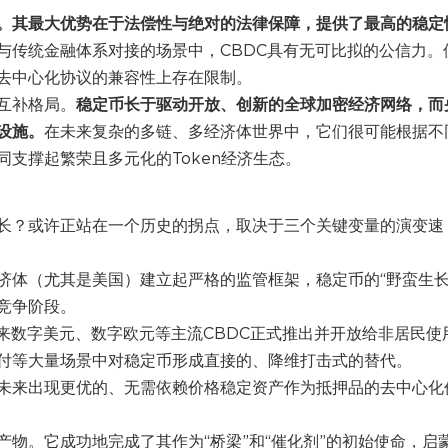
。其最大优势在于法偿性与绝对的法律保障，提供了最高的稳定
与传统金融体系对接的场景中，CBDC具有无可比拟的公信力。
去中心化协议的兼容性上存在限制。
互补格局。
稳定币长于驱动开放、创新的全球加密经济网络，而
设施。
在未来复杂的多链、多经济体世界中，它们很可能根据不
支撑起繁荣且多元化的Token经济生态。
长？或许正站在一个历史的拐点，取决于三个关键变量的演变速
济体（尤其是美国）建立起严格的监管框架，稳定币的“野蛮生长
竞争阶段。
来数字美元、数字欧元等主流CBDC正式推出并开放给非居民使
付等大量场景中对稳定币形成直接的、降维打击式的替代。
未来出现更优的、无需依赖价格稳定资产作为抵押品的去中心化
物。它成功地完成了其作为“桥梁”和“催化剂”的初始使命，启