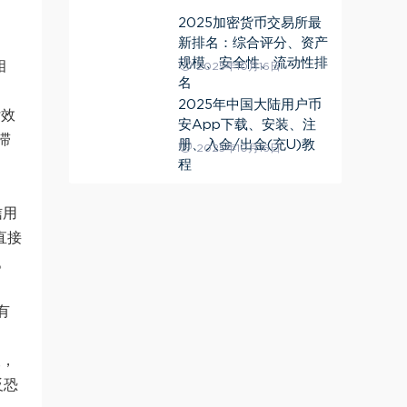
2025加密货币交易所最
新排名：综合评分、资产
规模、安全性、流动性排
相
2025年10月16日
名
2025年中国大陆用户币
付效
安App下载、安装、注
滞
册、入金/出金(充U)教
2025年10月16日
程
信用
直接
。
有
查，
反恐