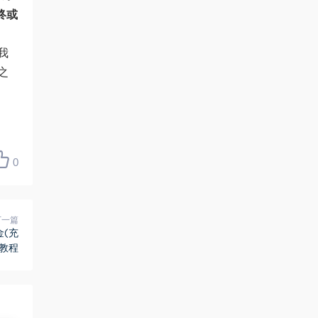
终或
我
之
0
下一篇
金(充
)教程