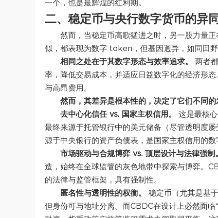
一个，也是最辉煌的红利期。
二、稳定币与央行数字货币的异
然而，当稳定币高歌猛进之时，另一股力量正
似，都表现为数字 token，但基因迥异，如同
相同之处在于其数字形态与效率追求。
两者都
率，降低交易成本，并适应日益数字化的经济形态
与高昂费用。
然而，其差异是根本性的，决定了它们不同的
去中心化信任 vs. 国家主权信用。
这是最核心
最终来源于托管银行中的美元储备（尽管透明度屡受
源于中央银行的资产负债表，是国家主权信用的数
市场驱动与合规博弈 vs. 顶层设计与法律强制
造，始终在全球监管的灰色地带中探索与博弈。C
的法律与监管框架，具有强制性。
匿名性与透明性的权衡。
稳定币（尤其是基于
但身份可与地址分离。而CBDC在设计上必然面临