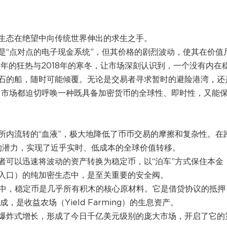
生态在绝望中向传统世界伸出的求生之手。
是“点对点的电子现金系统”，但其价格的剧烈波动，使其在价值
7年的狂热与2018年的寒冬，让市场深刻认识到，一个没有内在
石的船，随时可能倾覆。无论是交易者寻求暂时的避险港湾，还
位，市场都迫切呼唤一种既具备加密货币的全球性、即时性，又能
所内流转的“血液”，极大地降低了币币交易的摩擦和复杂性。在
的潜力，实现了近乎实时、低成本的全球价值转移。
者可以迅速将波动的资产转换为稳定币，以“泊车”方式保住本金
入口）的纯加密生态中，是至关重要的安全阀。
乐高中，稳定币是几乎所有积木的核心原材料。它是借贷协议的抵押
是收益农场（Yield Farming）的生息资产。
爆炸式增长，形成了今日千亿美元级别的庞大市场，开启了它的