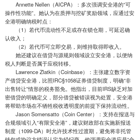
Annette Nellen（AICPA）：多次强调安全港的“可
操作性功能”。她认为在质押与挖矿奖励领域，应通过安
全港明确纳税时点：
（1）若代币流动性不足或存在锁仓期，可延迟确
认收入；
（2）若代币可立即交易，则维持取得即收入。
她还建议在借贷与源规则领域设立安全港，以便纳
税人判断是否属于应税转移。
Lawrence Zlatkin（Coinbase）：主张建立数字资
产借贷安全港，比照IRC§1058证券借贷制度，明确“非
出售转让”情形的税务豁免。他指出，目前IRS缺乏对加
密借贷的明确定义，部分借贷被错误视为处置，安全港
将帮助市场在不牺牲税收透明度的前提下保持流动性。
Jason Somensatto（Coin Center）：支持在报送与
合规领域引入“有限安全港”，建议财政部在实施新报送
制度（1099-DA）时允许技术性过渡期，避免将非托管
钱包或协议方错误认定为经纪商。他强调安全港应是“合