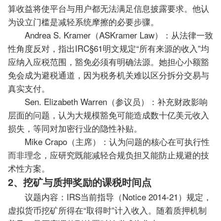
算收益将使平台与用户都无法满足信息披露要求。他认
为设立门槛是减轻系统摩擦的必要步骤。
Andrea S. Kramer（ASKramer Law）：从法律一致
性角度反对，指出IRC§61明文规定“所有来源的收入”均
应纳入应税范围，豁免必须有明确法源。她担心小额豁
免会成为避税通道，因为税务机关难以区分拆分交易与
真实支付。
Sen. Elizabeth Warren（参议员）：补充财政影响
层面的问题，认为大规模豁免可能造成数十亿美元收入
损失，等同对加密行业的隐性补贴。
Mike Crapo（主席）：认为问题的核心在可执行性
而非理念，应研究既能减轻合规负担又能防止规避的技
术性方案。
2、挖矿与质押奖励的课税时间点
议题内容：IRS当前指导（Notice 2014-21）规定，
虚拟货币挖矿所得在“取得时”计入收入。随着质押机制