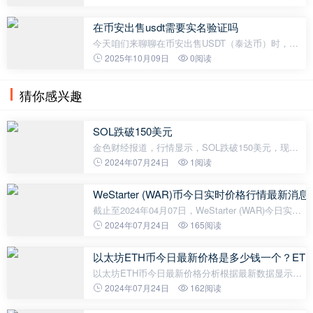
四年会进行一次“减半”事件，挖矿奖励减半；二是全
网算力的持续增长，矿工之间的竞
在币安出售usdt需要实名验证吗
今天咱们来聊聊在币安出售USDT（泰达币）时，是
否需要实名验证的问题。你是不是也在考虑把手里的
2025年10月09日
0阅读
USDT卖掉，然后转到法币账户？那就必须了解一下
实名验证的事情了。我会一步一步带你
猜你感兴趣
SOL跌破150美元
金色财经报道，行情显示，SOL跌破150美元，现报
148.87美元，日内跌幅14.79%，行情波动较大，请做
2024年07月24日
1阅读
好风险控制。
WeStarter (WAR)币今日实时价格行情最新消息2
截止至2024年04月07日，WeStarter (WAR)今日实时
最新价格是0.00399美元，约等于人民币0.0289元。
2024年07月24日
165阅读
WeStarter (WAR)24H最高价$0.00454美元，24H最低
价$0.00314美元，24H成交额$33,735
以太坊ETH币今日最新价格是多少钱一个？ET
以太坊ETH币今日最新价格分析根据最新数据显示，
截止至2024年03月21日，以太坊ETH币的最新价格为
2024年07月24日
162阅读
3,537.11美元，约合人民币2.546万元一枚。以太坊