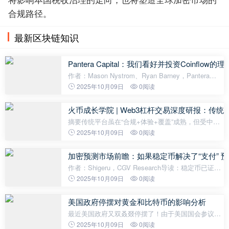
合规路径。
最新区块链知识
Pantera Capital：我们看好并投资Coinflow的理
作者：Mason Nystrom、Ryan Barney，Pantera
Capital合伙人；编译：eBay 雇用的第一位员工是负
2025年10月09日
0阅读
责处理支票的人。eBay 刚一推出就大获成功，以至
于需要一名全职员工来协助公司运营和处
火币成长学院 | Web3杠杆交易深度
摘要传统平台虽在“合规+体验+覆盖”成熟，但受中心
化托管、透明度不足、清算时滞与地域壁垒制约。
2025年10月09日
0阅读
Web3 以自托管、链上可验证、全球可达切入，并靠
预言机、部分清算、统一抵押
加密预测市场前瞻：如果稳定币解决了“支付” 预
作者：Shigeru，CGV Research导读：稳定币已证明
加密的“支付价值”，而预测市场正试图证明“信息价
2025年10月09日
0阅读
值”。在圈内，Polymarket、Kalshi 等平台交易量飙
升，成为最接近真实世界应用的赛道
美国政府停摆对黄金和比特币的影响分析
最近美国政府又双叒叕停摆了！由于美国国会参议院
未能在 9 月 30日通过临时拨款法案，美国联邦政府
2025年10月09日
0阅读