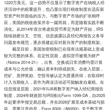
1220万美元。这一趋势不仅显示了数字资产在纳税人经
济活动中的权重提升，也凸显出现行税收制度在适应新
型资产时所面临的压力。与数字资产市场的扩张相呼
应，美国的税收政策并非一蹴而就，而是随着实践不断
演化。从2014年首次将虚拟货币界定为财产开始，IRS
陆续就硬分叉、空投、信息披露以及经纪商报告义务等
问题发布规范，逐步搭建起应对新兴资产的制度框架。
截至目前，美国加密税制已在现有法规基础上形成
较为完整的体系。在定性层面，虚拟货币被视为财产
（Notice 2014-21），出售、交换或日常消费均需计算
成本与公允价值，确认资本利得或损失。在收入层面，
挖矿、质押奖励、空投等被认定为普通所得，在取得时
计入当期收入，若作为商业活动还可能触发自雇税。在
信息报送层面，2021年IIJA将数字资产纳入经纪商报告
制度，2024年财政部与IRS推出Form 1099-DA，自2025
年起要求申报交易总额，并在2026扩展至成本基础与损
益。需要注意的是，Form 8300（§6050I）关于数字资