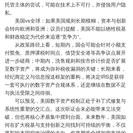
托管主体的尝试，可能在技术上不可行，并侵蚀用户隐
私。
美国vs全球：如果美国规则长期模糊，资本与创新
会转向欧洲和亚洲；议员们提醒，美国不能以牺牲税基
和财政稳定为代价来追逐“竞争力”。
从政策路径上看，短期内，国会可能会针对小额支
付豁免、质押课税时间点、借贷安全港等高争议点展开
进一步磋商；中期内，洗售规则和按市价计价是否扩展
至数字资产，将成为弥补税收漏洞的关键；长期来看，
经纪商定义与信息报送框架的重构，将决定IRS是获得
一套可执行的数字资产合规体系，还是继续在数据不足
与执法受限之间徘徊。
可以预见，美国数字资产税制正处于补丁式修复与
系统性重塑的交汇点。这次听证会未必能带来立法突
破，但也将核心矛盾集中摆到台面。未来数年，美国如
何在扩大税基与支持创新之间找到可持续的平衡，不仅
将影响本国税收治理的走向，也将塑造全球加密市场的