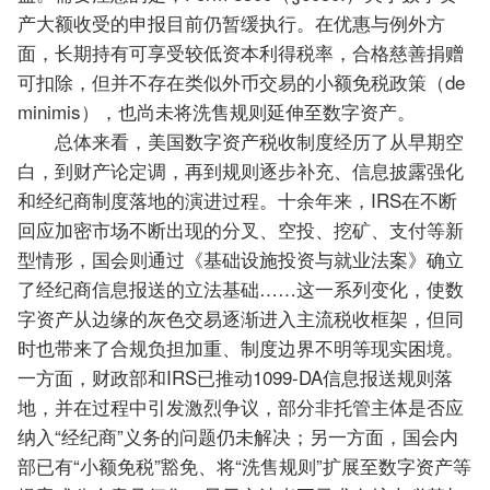
产大额收受的申报目前仍暂缓执行。在优惠与例外方
面，长期持有可享受较低资本利得税率，合格慈善捐赠
可扣除，但并不存在类似外币交易的小额免税政策（de
minimis），也尚未将洗售规则延伸至数字资产。
总体来看，美国数字资产税收制度经历了从早期空
白，到财产论定调，再到规则逐步补充、信息披露强化
和经纪商制度落地的演进过程。十余年来，IRS在不断
回应加密市场不断出现的分叉、空投、挖矿、支付等新
型情形，国会则通过《基础设施投资与就业法案》确立
了经纪商信息报送的立法基础……这一系列变化，使数
字资产从边缘的灰色交易逐渐进入主流税收框架，但同
时也带来了合规负担加重、制度边界不明等现实困境。
一方面，财政部和IRS已推动1099-DA信息报送规则落
地，并在过程中引发激烈争议，部分非托管主体是否应
纳入“经纪商”义务的问题仍未解决；另一方面，国会内
部已有“小额免税”豁免、将“洗售规则”扩展至数字资产等