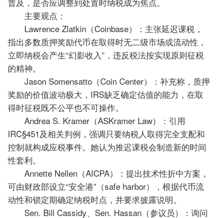
普及，是否应调整到处置时纳税成为焦点。
主要观点：
Lawrence Zlatkin（Coinbase）：主张延迟课税，
指出多数质押奖励代币在取得时无二级市场或流动性，
立即纳税会产生“幻影收入”，违反税法按实现原则征税
的精神。
Jason Somensatto（Coin Center）：补充称，质押
奖励的价值波动极大，IRS缺乏确定估值的能力，在取
得时征税既不公平也不可操作。
Andrea S. Kramer（ASKramer Law）：引用
IRC§451及相关判例，强调只要纳税人取得完全支配和
控制就构成应税事件。她认为推迟课税会制造新的时间
性套利。
Annette Nellen（AICPA）：提出技术性折中方案，
可由财政部设立“安全港”（safe harbor），根据代币流
动性和锁定期确定纳税时点，并要求披露说明。
Sen. Bill Cassidy、Sen. Hassan（参议员）：询问