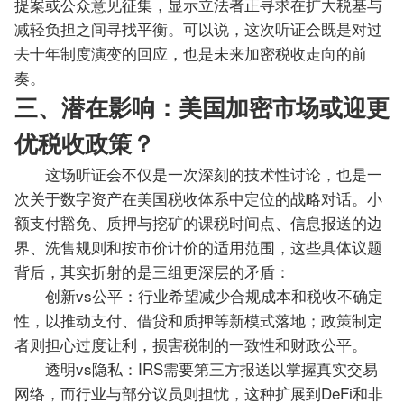
提案或公众意见征集，显示立法者正寻求在扩大税基与
减轻负担之间寻找平衡。可以说，这次听证会既是对过
去十年制度演变的回应，也是未来加密税收走向的前
奏。
三、潜在影响：美国加密市场或迎更
优税收政策？
这场听证会不仅是一次深刻的技术性讨论，也是一
次关于数字资产在美国税收体系中定位的战略对话。小
额支付豁免、质押与挖矿的课税时间点、信息报送的边
界、洗售规则和按市价计价的适用范围，这些具体议题
背后，其实折射的是三组更深层的矛盾：
创新vs公平：行业希望减少合规成本和税收不确定
性，以推动支付、借贷和质押等新模式落地；政策制定
者则担心过度让利，损害税制的一致性和财政公平。
透明vs隐私：IRS需要第三方报送以掌握真实交易
网络，而行业与部分议员则担忧，这种扩展到DeFi和非