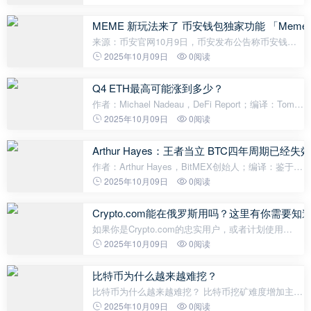
于当地时间 2025 年 10 月 1 日0 时 1 分开始停摆。
作为资深金融搬砖人，今天就
MEME 新玩法来了 币安钱包独家功能 「Meme 
来源：币安官网10月9日，币安发布公告称币安钱包
正式上线独家功能 “Meme Rush”，与MEME币发行平
2025年10月09日
0阅读
台 Four.Meme 联手，专为币安钱包（免密钥版）用
户打造高潜力 MEME 代币发现与参与渠道
Q4 ETH最高可能涨到多少？
作者：Michael Nadeau，DeFi Report；编译：Tom
Lee在韩国区块链周上刚刚提出了一个6万美元
2025年10月09日
0阅读
ETH"中期"目标，并暗示以太坊正处于一个10-15年的
超级周期。如果他是对的，这将以波浪形式展
Arthur Hayes：王者当立 BTC四年周期已经失
作者：Arthur Hayes，BitMEX创始人；编译：鉴于人
类尚未达到科幻乌托邦式的后稀缺状态，社会该如何
2025年10月09日
0阅读
裁定稀缺性？无限充裕的能源并不允许我们随时随地
消费任何我们想要的东西，那样就消除了
Crypto.com能在俄罗斯用吗？这里有你需要知
如果你是Crypto.com的忠实用户，或者计划使用
Crypto.com在俄罗斯进行加密货币交易、支付或投
2025年10月09日
0阅读
资，这篇文章将为你提供全面的答案。准备好了吗？
让我们开始吧！ 1. Crypto.com能在俄
比特币为什么越来越难挖？
比特币为什么越来越难挖？ 比特币挖矿难度增加主要
源于以下几点原因：一是比特币网络的设计机制，每
2025年10月09日
0阅读