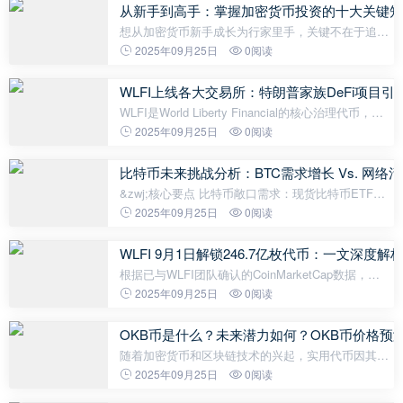
将资产存储在非托管钱
从新手到高手：掌握加密货币投资的十大关键知
想从加密货币新手成长为行家里手，关键不在于追涨
杀跌，而是扎实掌握核心知识，市场永远有机会，但
2025年09月25日
0阅读
认知才是你最可靠的入场券。 对于加密货币新手而
言，了解KYC认证、稳定币、转账注意
WLFI上线各大交易所：特朗普家族DeFi项目
WLFI是World Liberty Financial的核心治理代币，旨
在通过DeFi协议推动美元的全球主导地位。该项目成
2025年09月25日
0阅读
立于2023年9月，由地产大亨Steve Witkoff父子牵
头，特朗普家族深度参与：唐纳德&
比特币未来挑战分析：BTC需求增长 Vs. 网络
&zwj;核心要点 比特币敞口需求：现货比特币ETF持
续资金流入，以及 “Strategy” 等数字资产财库工具的
2025年09月25日
0阅读
表现，彰显了投资者获取比特币（BTC）敞口的需
求。尽管这可能导致持仓
WLFI 9月1日解锁246.7亿枚代币：一文深
根据已与WLFI团队确认的CoinMarketCap数据，
World Liberty Financial (WLFI) 将于2025年9月1日
2025年09月25日
0阅读
（UTC时间12:00 / ET时间08:00）首次发行，届时将
有246.7亿枚WLFI代币解锁，占其1000亿
OKB币是什么？未来潜力如何？OKB币价格预测20
随着加密货币和区块链技术的兴起，实用代币因其在
数字生态系统中提供独特利益和激励的能力而迅速受
2025年09月25日
0阅读
到欢迎。OKB 代币就是其中一个引起加密货币爱好者