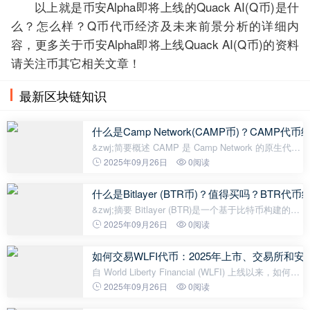
以上就是币安Alpha即将上线的Quack AI(Q币)是什
么？怎么样？Q币代币经济及未来前景分析的详细内
容，更多关于币安Alpha即将上线Quack AI(Q币)的资料
请关注币其它相关文章！
最新区块链知识
什么是Camp Network(CAMP币)？CAMP
&zwj;简要概述 CAMP 是 Camp Network 的原生代
币，该项目专注于构建具有模块化架构的下一代区块
2025年09月26日
0阅读
链基础设施。该代币具有多种用途，包括治理、质
押、交易费用以及激励网络参与者
什么是Bitlayer (BTR币)？值得买吗？BTR
&zwj;摘要 Bitlayer (BTR)是一个基于比特币构建的开
创性Layer 2解决方案，利用BitVM范式提供具有与比
2025年09月26日
0阅读
特币同等安全性的图灵完备智能合约。作为一个EVM
兼容平台，它使开发者能够
如何交易WLFI代币：2025年上市、交易所和
自 World Liberty Financial (WLFI) 上线以来，如何交
易 WLFI 代币已成为热门话题。这份面向初学者的指
2025年09月26日
0阅读
南讲解了 WLFI 的上市平台、如何安全交易以及如何