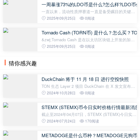
关注的代币，它是一种与 OKX
一周暴涨73%的LDO币是什么?怎么样?LDO
一直以来，流动性质押赛道一直是备受瞩目的关键领
域。近期，该赛道的龙头 Lido（LDO）更是展现出强
2025年09月25日
0阅读
劲的上升势头，成为市场焦点。 MEXC 行情显示，截
至8 月 12 日（UTC+8），LDO 价格在过去一
Tornado Cash (TORN币) 是什么？怎么买
&zwj;Tornado Cash 是在以太坊区块链上开发的加密
交易隐私进程，它打破了加密货币发送者和接收者之
2025年09月25日
0阅读
间的直接连接，从而在加密货币交易中提供了更大的
隐私性。 由于对滥用这项技
猜你感兴趣
DuckChain 将于 11 月 18 日 进行空投快照
TON 生态 Layer 2 项目 DuckChain 在 X 发文宣布将
于 11 月 18 日 进行空投快照。
2024年10月28日
0阅读
STEMX (STEMX)币今日实时价格行情最新消息2
截止至2024年04月07日，STEMX (STEMX)今日实时
最新价格是0.001314美元，约等于人民币0.009504
2024年07月24日
170阅读
元。STEMX (STEMX)24H最高价$0.001316美元，
24H最低价$0.001312美元，24H成交额$89,545
METADOGE是什么币种？METADOGE元狗