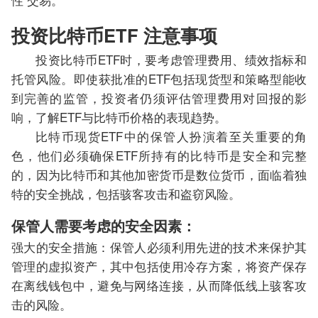
投资比特币ETF 注意事项
投资比特币ETF时，要考虑管理费用、绩效指标和
托管风险。即使获批准的ETF包括现货型和策略型能收
到完善的监管，投资者仍须评估管理费用对回报的影
响，了解ETF与比特币价格的表现趋势。
比特币现货ETF中的保管人扮演着至关重要的角
色，他们必须确保ETF所持有的比特币是安全和完整
的，因为比特币和其他加密货币是数位货币，面临着独
特的安全挑战，包括骇客攻击和盗窃风险。
保管人需要考虑的安全因素：
强大的安全措施：保管人必须利用先进的技术来保护其
管理的虚拟资产，其中包括使用冷存方案，将资产保存
在离线钱包中，避免与网络连接，从而降低线上骇客攻
击的风险。