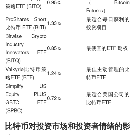
0.95%
（Bitcoin
策略ETF (BITO)
Futures）
ProShares Short
最适合每日获利的
1.33%
比特币 ETF (BITI)
投资项目
Bitwise Crypto
Industry
0.85%
最便宜的ETF 期权
Innovators ETF
(BITQ)
Valkyrie比特币策
最佳主动管理的比
1.24%
略ETF (BTF)
特币ETF
Simplify US
Equity PLUS
最适合美国公司的
0.72%
GBTC ETF
比特币ETF
(SPBC)
比特币对投资市场和投资者情绪的影