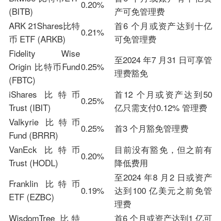
0.20%
(BITB)
产可免管理费
ARK 21Shares比特
首6 个月或资产达到十亿
0.21%
币 ETF (ARKB)
可免管理费
Fidelity Wise
至2024 年7 月31 日可享管
Origin 比特币Fund
0.25%
理费豁免
(FBTC)
iShares 比特币
首12 个月或资产达到50
0.25%
Trust (IBIT)
亿只需支付0.12% 管理费
Valkyrie 比特币
0.25%
首3 个月豁免管理费
Fund (BRRR)
VanEck 比特币
目前没有豁免，但之前有
0.20%
Trust (HODL)
降低费用
至2024 年8 月2 日或资产
Franklin 比特币
0.19%
达到100 亿美元之前免管
ETF (EZBC)
理费
WisdomTree 比特
首6 个月或资产达到1 亿可