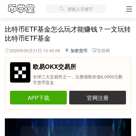
请输入关键字
比特币ETF基金怎么玩才能赚钱？一文玩转
比特币ETF基金
2025年09月21日 15:45:08
加密货币
互联网
欧易OKX交易所
全球三大交易所之一，注册领取价值6,0000元数
字货币盲盒
APP下载
官网注册