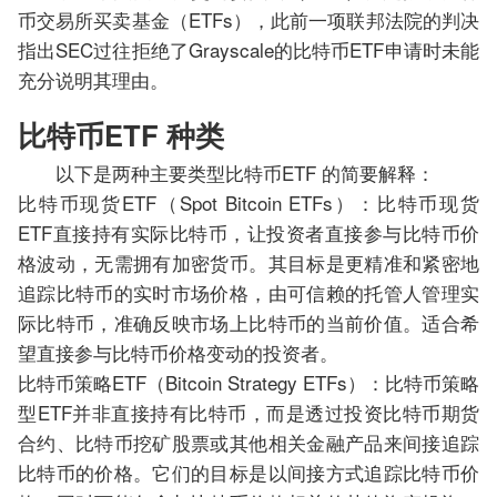
币交易所买卖基金（ETFs），此前一项联邦法院的判决
指出SEC过往拒绝了Grayscale的比特币ETF申请时未能
充分说明其理由。
比特币ETF 种类
以下是两种主要类型比特币ETF 的简要解释：
比特币现货ETF（Spot Bitcoin ETFs）：比特币现货
ETF直接持有实际比特币，让投资者直接参与比特币价
格波动，无需拥有加密货币。其目标是更精准和紧密地
追踪比特币的实时市场价格，由可信赖的托管人管理实
际比特币，准确反映市场上比特币的当前价值。适合希
望直接参与比特币价格变动的投资者。
比特币策略ETF（Bitcoin Strategy ETFs）：比特币策略
型ETF并非直接持有比特币，而是透过投资比特币期货
合约、比特币挖矿股票或其他相关金融产品来间接追踪
比特币的价格。它们的目标是以间接方式追踪比特币价