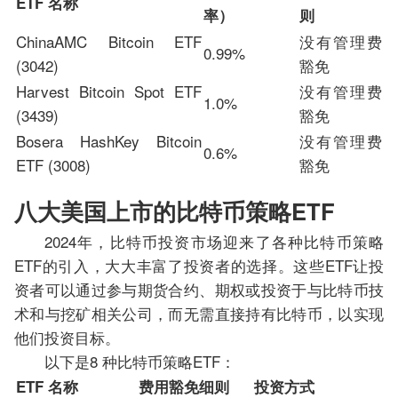
ETF 名称
率）
则
ChinaAMC Bitcoin ETF
没有管理费
0.99%
(3042)
豁免
Harvest Bitcoin Spot ETF
没有管理费
1.0%
(3439)
豁免
Bosera HashKey Bitcoin
没有管理费
0.6%
ETF (3008)
豁免
八大美国上市的比特币策略ETF
2024年，比特币投资市场迎来了各种比特币策略
ETF的引入，大大丰富了投资者的选择。这些ETF让投
资者可以通过参与期货合约、期权或投资于与比特币技
术和与挖矿相关公司，而无需直接持有比特币，以实现
他们投资目标。
以下是8 种比特币策略ETF：
ETF 名称
费用豁免细则
投资方式