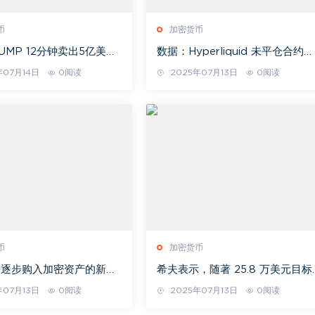
币
加密货币
UMP 12分钟卖出5亿美元
数据：Hyperliquid 未平仓合约量
山寨币未死，只是缺少叙
突破 106 亿美元创历史新高
年07月14日
0阅读
2025年07月13日
0阅读
币
加密货币
司逐步购入加密资产的新工
希夫表示，随著 25.8 万美元目标
umulator结构产品科普
临近，应抛售比特币，换取白银：
年07月13日
0阅读
2025年07月13日
0阅读
《Hodler’s Digest》，7 月 6 日
至 12 日