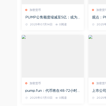
加密货币
加密货
PUMP公售额度缩减至5亿：或为
观点：P
交易所的公售系统没有同步成功
证明「
2025年07月14日
0阅读
2025
事」
加密货币
加密货
pump.fun：代币将在48-72小时
上市公
内转给公售参与者，分配阶段暂不
具：Acc
2025年07月13日
0阅读
2025
可交易或转让