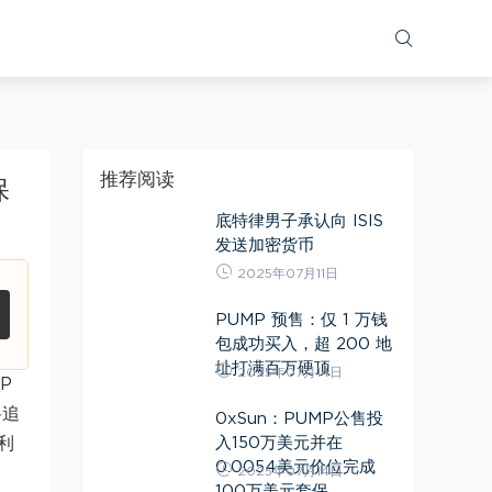
推荐阅读
保
底特律男子承认向 ISIS
发送加密货币
2025年07月11日
PUMP 预售：仅 1 万钱
包成功买入，超 200 地
址打满百万硬顶
2025年07月14日
P
将追
0xSun：PUMP公售投
入150万美元并在
利
0.0054美元价位完成
2025年07月14日
100万美元套保