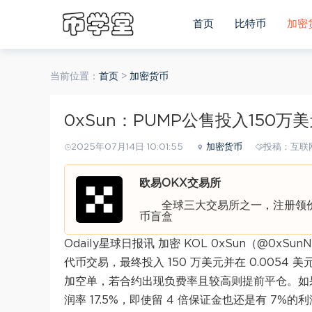
首页
比特币
加密
当前位置：
首页
>
加密货币
0xSun：PUMP公售投入150万
2025年07月14日 10:01:55
加密货币
投稿：互联
欧易OKX交易所
全球三大交易所之一，注册领价值
币盲盒
Odaily星球日报讯 加密 KOL 0xSun（@0xS
代币交易，最终投入 150 万美元并在 0.0054 
加空单，若合约出现负费率且较高则提前平仓。如果
润率 17.5%，即使留 4 倍保证金也还是有 7%的