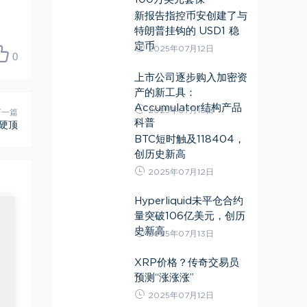
新报告指控币安创建了与
特朗普挂钩的 USD1 稳
定币
2025年07月12日
0
上市公司逐步购入加密资
产的新工具：
Accumulator结构产品
2025年07月13日
下一篇
科普
万硬顶
BTC短时触及118404，
创历史新高
2025年07月12日
Hyperliquid未平仓合约
量突破106亿美元，创历
史新高
2025年07月13日
XRP价格？传奇交易员
预测“涨涨涨”
2025年07月12日