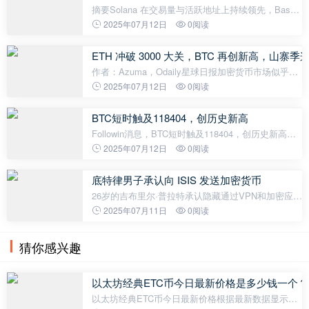
摘要Solana 在交易量与活跃地址上持续领先，Base
紧追其后；以太坊则凭借高价值交互重夺手续费收入
2025年07月12日
0阅读
榜首。以太坊吸金领先，Polygon 借助 Katana 拓展
DeFi 叙事，而 Base 虽短期回调
ETH 冲破 3000 大关，BTC 再创新高，山寨
作者：Azuma，Odaily星球日报加密货币市场似乎进
入了加速上冲的阶段，继前晚一夜大涨之后，昨日晚
2025年07月12日
0阅读
间市场再次迎来了一轮更狂暴的上涨。OKX行情显
示，BTC 昨晚一度上冲至 117548.2 USDT
BTC短时触及118404，创历史新高
Followin消息，BTC短时触及118404，创历史新高。
ETH，短时触及3029.55，创近期新高。日涨幅
2025年07月12日
0阅读
7.97%，领涨大市值代币。SOL突破1656U。
底特律男子承认向 ISIS 发送加密货币
26岁的吉布里尔·普拉特承认隐藏通过VPN和加密应用
程序向ISIS捐赠的比特币，面临10年监禁。底特律的
2025年07月11日
0阅读
一起案件揭示了加密资产的负面一面，26岁的吉布里
尔·普拉特承认密谋通过发
猜你感兴趣
以太坊经典ETC币今日最新价格是多少钱一个？
以太坊经典ETC币今日最新价格根据最新数据显示，