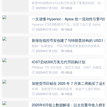
标普500指数自4月以来已经实现了显著的转折，但其
表现仍然远远落后于BTC。
2025年07月12日
0阅读
一文读懂 Hyperion：Aptos 统一流动性引擎
Hyperion 已经用数据与产品，证明了自己是 Aptos 上
最具韧性与生命力的金融基础设施构建者。为什么需
2025年07月12日
0阅读
要 Hyperion？Aptos 作为高性能公链，正努力构建“全
球链上交易引擎”的愿景，
新报告指控币安创建了与特朗普挂钩的 USD1 
根据一份新报告，币安为特朗普家族相关的世界自由
金融公司编写了新稳定币USD1的源代码。报告指称
2025年07月12日
0阅读
币安深度参与了USD1的创建、推广和被动收益。前
币安创始人赵长鹏已驳斥了这些
IOST启动300万美元代币回购计划
PANews 7月12日消息，据官方消息，IOST 为增强生
态系统长期稳健发展，已正式启动一项总额 300 万美
2025年07月12日
0阅读
元的代币回购计划，该计划将持续 90 天。IOST 表
示，此次回购彰显了项目对长期价值
加密货币巨鲸在 2025 年 7 月第二周购买了这
本周，加密货币市场强劲反弹，得益于上涨行情的动
力。比特币领涨，刚刚创下历史新高，并在整个市场
2025年07月12日
0阅读
中引发乐观情绪。与往常一样，比特币本周初的上涨
带动了其他资产，促使大型投资者在一
2025年6月链上数据解读：以太坊重夺收入榜