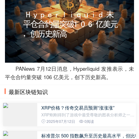
PANews 7月12日消息，Hyperliquid 发推表示，未
平仓合约量突破 106 亿美元，创下历史新高。
最新区块链知识
XRP价格？传奇交易员预测“涨涨涨”
XRP刚刚得到了游戏中最受尊敬的图表分析师之一的
绿灯，这位老练的交易员彼得·布兰特，以其数十年的
2025年07月12日
0阅读
图表精通而闻名。他打破了沉默，提出了一个涉及
XRP的技术设置，他的判断简单而明
标准普尔 500 指数飙升至历史最高水平，但比