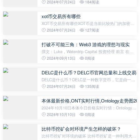
截止至2024年03月21日，以太坊经典ETC币的最新价
2024年07月24日
184阅读
格为30.7889美元，约合人民币221.6元。最近24小时
价格波动情况在过去的24小时内，以
xot币交易所有哪些
XOT币交易所有哪些XOT币是当前比较热门的加密货
币之一，它的交易所种类也非常丰富。以下就是XOT
2024年07月24日
127阅读
币交易所有哪些的相关介绍。1. BinanceBinance是全
球最大的加密货币交易所，其主
打破不可能三角：Web3 游戏的理想与现实
撰文：Luke，Waterdrip Capital 投资经理 前言 在
《黑神话：悟空》爆火之后，作为一名游戏玩家和
2024年09月13日
0阅读
Web3 从业者，不禁对 Web3 游戏赛道目前以及未来
方向进行了一些初步的思考。如果其中
DELC是什么币？DELC币官网总量和上线交易
DELC是什么币？DELC是一种数字货币，它是由一家
名为DelightCoin的区块链公司发行的。DELC的全称
2024年07月24日
135阅读
是DelightCoin，旨在成为一个去中心化的支付平台，
并为用户提供快速、安全和便捷的交
本体最新价格,ONT实时行情,Ontology走势图20
2024年10月10日本体今日价格实时行情：Ontology
当前价格为 $0.17910838，其 24 小时的交易量为
2024年10月10日
0阅读
$5,251,987.2。Ontology 在过去 24 小时内下跌了
-3.78%。目前的 加密货币市值
比特币挖矿会对环境产生怎样的破坏？
比特币挖矿对环境的破坏 比特币挖矿是一种利用大量