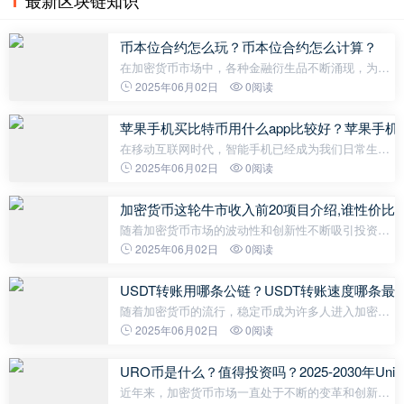
最新区块链知识
币本位合约怎么玩？币本位合约怎么计算？
在加密货币市场中，各种金融衍生品不断涌现，为投
资者提供了多样化的投资策略和风险管理工具。其
2025年06月02日
0阅读
中，币本位合约作为一种常见的交易工具，吸引了众
多投资者的关注。那么，什么是币本位
苹果手机买比特币用什么app比较好？苹果手机买
在移动互联网时代，智能手机已经成为我们日常生活
中不可或缺的一部分。尤其是随着加密货币的普及，
2025年06月02日
0阅读
越来越多的人开始通过手机购买和管理比特币。对于
苹果手机用户来说，找到一款既
加密货币这轮牛市收入前20项目介绍,谁性价比
随着加密货币市场的波动性和创新性不断吸引投资者
的眼球，最新一轮牛市中的优质项目成为焦点。投资
2025年06月02日
0阅读
者不仅关注项目的潜在回报率，还关注其在技术和应
用上的创新程度。本篇文章将
USDT转账用哪条公链？USDT转账速度哪条最
随着加密货币的流行，稳定币成为许多人进入加密世
界的首选，而USDT（Tether）无疑是其中的佼佼者。
2025年06月02日
0阅读
USDT作为一种与美元挂钩的稳定币，让人们在享受
加密货币便利的同时免于市场波动风险
URO币是什么？值得投资吗？2025-2030年UniRo
近年来，加密货币市场一直处于不断的变革和创新之