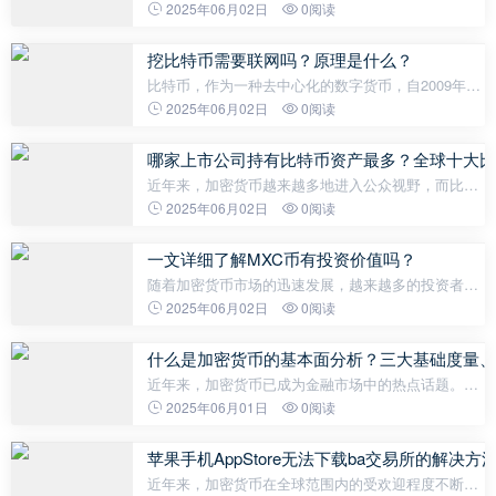
中。一些新兴的代币凭借其独特的技术和应用吸引了
2025年06月02日
0阅读
投资者的目光。在这一背景下，UniRouter（URO）
引起了广泛关注。URO币到底是什么？
挖比特币需要联网吗？原理是什么？
比特币，作为一种去中心化的数字货币，自2009年问
世以来，已经引发了全球范围的广泛关注和讨论。许
2025年06月02日
0阅读
多人对其最初的获取方式——“挖矿”感到好奇。在你
准备开始挖矿之前，一个基本的
哪家上市公司持有比特币资产最多？全球十大比
近年来，加密货币越来越多地进入公众视野，而比特
币作为加密货币的先锋，一直备受关注。不仅个人投
2025年06月02日
0阅读
资者对比特币青睐有加，越来越多的上市公司也将其
纳入资产负债表。本文将带您深入
一文详细了解MXC币有投资价值吗？
随着加密货币市场的迅速发展，越来越多的投资者开
始关注新兴币种。其中，MXC币受到广泛讨论与关
2025年06月02日
0阅读
注。那么，MXC币究竟有没有投资价值呢？本文将深
入探讨MXC币的特点、应用场景、市场
什么是加密货币的基本面分析？三大基础度量、
近年来，加密货币已成为金融市场中的热点话题。作
为一种新型的投资资产，加密货币吸引了众多投资者
2025年06月01日
0阅读
的目光。然而，与传统金融市场不同，加密货币的分
析方式具有自己的独特性。其中，基
苹果手机AppStore无法下载ba交易所的解决方
近年来，加密货币在全球范围内的受欢迎程度不断提