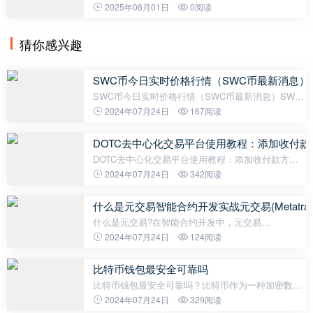
升，越来越多的人开始投资和交易各种数字货币。然
2025年06月01日
0阅读
而，随着市场的发展，用户在使用相关应用程序时也
面临了一些挑战。其中一个常见的
猜你感兴趣
SWC币今日实时价格行情（SWC币最新消息）
SWC币今日实时价格行情（SWC币最新消息）SWC
币（Simple World Coin）是一种基于区块链技术的数
2024年07月24日
167阅读
字货币，致力于为用户提供便捷的支付和交易平台。
作为一种全球通用的加密货币，SWC币在日
DOTC去中心化交易平台使用教程：添加收付款
DOTC去中心化交易平台使用教程：添加收付款方式
DOTC（Decentralized Off-chain Trading Protocol）
2024年07月24日
342阅读
是一种去中心化的交易协议，允许用户在区块链之外
执行交易。在使用DOTC去中心化交
什么是元交易智能合约开发实战元交易(Metatransa
什么是元交易?在智能合约开发中，元交易
(Metatransaction)是一种技术，允许用户在不拥有以
2024年07月24日
124阅读
太坊或其他加密货币的情况下执行交易。通常情况
下，用户必须持有相关的加密货币，并且需要
比特币钱包最安全可靠吗
比特币钱包最安全可靠吗？比特币作为一种加密数字
货币，其安全性和可靠性一直是投资者和使用者关注
2024年07月24日
329阅读
的重要问题。比特币钱包是存储和管理比特币的关键