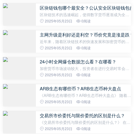
Crypto 或为 SOON 的做市商。
区块链钱包哪个最安全？公认安全区块链钱包盘
区块链技术的迅速崛起，使得数字货币逐渐成为全球
金融体系的重要组成部分。而区块链钱包作为存储和
2025年05月23日
0阅读
管理加密货币的必要工具，其安全性备受关注。面对
市场上五花八门的钱包产品，如
主网升级是利好还是利空？币价究竟是涨是跌？
近年来，随着区块链技术的快速发展和加密货币的不
断演进，“主网升级”成为了加密货币领域中备受关注
2025年05月23日
0阅读
的热门话题。然而，对于普通投资者而言，主网升级
究竟意味着什么？是利好还是利空
24小时全网爆仓数据怎么看？在哪看？
加密货币市场波动较大，投资者在进行交易时常会面
临保证金被强制平仓的风险。所谓“爆仓”，指的是交
2025年05月23日
0阅读
易者账户因为亏损严重导致保证金不足，未能维持仓
位，从而被平台强制平掉仓位的
ARB生态有哪些币？ARB生态币种大盘点
《ARB生态有哪些币？ARB生态币种大盘点》 随着区
块链技术的不断发展，二层扩容方案逐渐受到市场的
2025年05月23日
0阅读
关注。Arbitrum（简称ARB）作为以太坊的Layer2解
决方案之一，凭借其高效率和低成本
交易所市价委托与限价委托的区别是什么？
《交易所市价委托与限价委托的区别是什么？》 在加
密货币市场，交易所是投资者买卖数字资产的主要场
2025年05月23日
0阅读