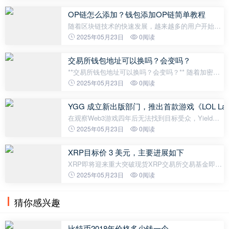
所。然而，如果你是一名新手交易者，在浏览下单页
面时可能会被“市价委托”和
OP链怎么添加？钱包添加OP链简单教程
随着区块链技术的快速发展，越来越多的用户开始接
触以太坊生态的扩展网络，其中Optimism链（简称
2025年05月23日
0阅读
OP链）因其高速低成本的特性备受关注。但在进入使
用阶段之前，许多人会面临一个困惑—
交易所钱包地址可以换吗？会变吗？
**交易所钱包地址可以换吗？会变吗？** 随着加密货
币的普及，越来越多人开始接触数字资产并使用交易
2025年05月23日
0阅读
所提供的服务。在使用交易所进行充值或提现时，都
需要一个关键信息——钱包地址
YGG 成立新出版部门，推出首款游戏《LOL La
在观察Web3游戏四年后无法找到目标受众，Yield
Guild Games认为该行业必须重新思考如何将玩家与
2025年05月23日
0阅读
他们真正想要的游戏匹配：轻松的"赌徒"氛围中的混
乱。不追求广泛的主流采用，这个
XRP目标价 3 美元，主要进展如下
XRP即将迎来重大突破现货XRP交易所交易基金即将
推出？ 随着加密货币市场持续显示看多信号，XRP是
2025年05月23日
0阅读
投资者最为看好的主要加密货币之一。最近的指标表
明，该币种可能即将迎来突破性上
猜你感兴趣
比特币2018年价格多少钱一个