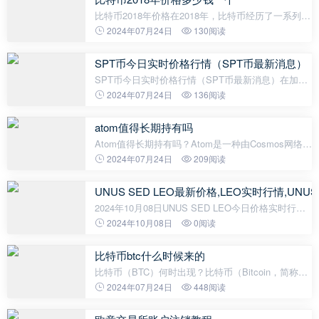
比特币2018年价格在2018年，比特币经历了一系列的
价格波动，这引发了全球范围内的广泛讨论和关注。
2024年07月24日
130阅读
尽管有许多不确定因素，包括监管问题、技术挑战和
市场情绪波动等，但比特币价格在
SPT币今日实时价格行情（SPT币最新消息）
SPT币今日实时价格行情（SPT币最新消息）在加密
货币行业中，SPT币（Simple Payment Token）是一
2024年07月24日
136阅读
种备受关注的数字货币。它是由全球领先的支付服务
提供商Simplex推出的，旨在为用户提供
atom值得长期持有吗
Atom值得长期持有吗？Atom是一种由Cosmos网络推
出的加密货币，作为Cosmos生态系统的核心代币，
2024年07月24日
209阅读
Atom在加密货币市场上备受关注。然而，对于投资者
来说，是否应该长期持有Atom这个加密货
UNUS SED LEO最新价格,LEO实时行情,UNUS
2024年10月08日UNUS SED LEO今日价格实时行
情：UNUS SED LEO 当前价格为 $5.9257，其 24 小
2024年10月08日
0阅读
时的交易量为 $231,319.9。UNUS SED LEO 在过去
24 小时内下跌了 0.35%。目前的 加密
比特币btc什么时候来的
比特币（BTC）何时出现？比特币（Bitcoin，简称
BTC）是第一种全球化的加密数字货币，它的出现引
2024年07月24日
448阅读
领了加密货币的革命。比特币的确切出现时间是在
2008年，但是它的起源可以追溯到更早的时间。2