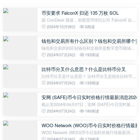
币安要求 FalconX 归还 135 万枚 SOL
据 CoinDesk 报道，加密货币经纪公司 FalconX 自
2021 年以来持有 135 万个 SOL，目前价值约 1.9 亿
2024年10月08日
0阅读
美元。据了解这些代币属于币安，并且币安最近已要
求 FalconX 归还。
钱包和交易所有什么区别？钱包和交易所哪个安
钱包和交易所的区别钱包和交易所是数字货币领域两
个重要的概念，虽然它们都与数字资产有关，但其功
2024年07月24日
193阅读
能和使用方式存在一定差异。以下是钱包和交易所的
主要区别：1. 功能 钱包是一种
比特币分叉什么意思？什么是比特币分叉
比特币分叉是什么意思？ 比特币分叉是指在比特币网
络中发生的一种技术分歧，导致区块链分成了两条独
2024年07月24日
139阅读
立的链条。分叉通常发生在矿工、开发者或使用者之
间对于协议的改变或更新意
安网 (SAFE)币今日实时价格行情最新消息2024
截止至2024年04月07日，安网 (SAFE)今日实时最新
价格是2.476美元，约等于人民币17.91元。安网
2024年07月24日
180阅读
(SAFE)24H最高价$2.5美元，24H最低价$2.43美元，
24H成交额$47,917美元，换手率0.09%。
WOO Network (WOO)币今日实时价格行情最新
WOO Network (WOO)币今日实时价格行情最新消息
（2024年04月01日）今日，数字货币市场再次出现了
2024年07月24日
179阅读