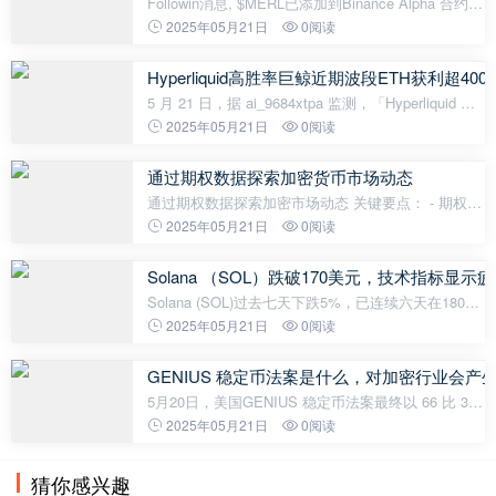
Followin消息, $MERL已添加到Binance Alpha 合约地
址：
2025年05月21日
0阅读
0xa0c56a8c0692bd10b3fa8f8ba79cf5332b7107f9
Hyperliquid高胜率巨鲸近期波段ETH获利超40
5 月 21 日，据 ai_9684xtpa 监测，「Hyperliquid 获
利超 2,112.8 万美元的高胜率巨鲸」的 ETH 现货仓
2025年05月21日
0阅读
位情况如下： 7 小时前他已将 5 月 13 日建仓的
1221.3 枚 ETH 全部清仓（305
通过期权数据探索加密货币市场动态
通过期权数据探索加密市场动态 关键要点： - 期权越
来越多地被用于风险管理、表达方向性观点和衡量市
2025年05月21日
0阅读
场情绪，成为理解加密市场动态的有力工具。 - BTC
期权的未平仓量自2022
Solana （SOL）跌破170美元，技术指标显示
Solana (SOL)过去七天下跌5%，已连续六天在180美
元以下交易。尽管如此，机构对SOL的兴趣正在上
2025年05月21日
0阅读
升，大型投资者正在累积并stake大量资金，为可能到
来的山寨币季节做准备。然而，技术指
GENIUS 稳定币法案是什么，对加密行业会产
5月20日，美国GENIUS 稳定币法案最终以 66 比 32
通过对 GENIUS 稳定币法案的动议终止辩论，这标志
2025年05月21日
0阅读
着法案审议程序正式启动，但法案本身尚未获得通
过。 GENIUS 法案是什么？ GENIUS
猜你感兴趣