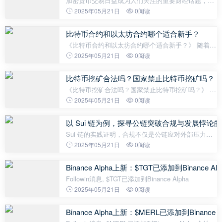
加密货币交易日益成为人们关注的重要财经话题，其
中合约交易作为一种高频、利润空间大的交易方式受
2025年05月21日
0阅读
到了广大投资者的青睐。在合约交易中，“Maker”一词
常常出现在相关讨论中。
比特币合约和以太坊合约哪个适合新手？
《比特币合约和以太坊合约哪个适合新手？》 随着加
密货币的兴起，更多投资者和交易者将目光投向了比
2025年05月21日
0阅读
特币和以太坊等主流资产。其中，合约交易因其高收
益特性吸引了大量关注。然
比特币挖矿合法吗？国家禁止比特币挖矿吗？
《比特币挖矿合法吗？国家禁止比特币挖矿吗？》 随
着比特币成为全球金融市场的焦点，其背后的核心活
2025年05月21日
0阅读
动——比特币挖矿，也受到了越来越多的关注和讨
论。比特币挖矿是一个高度技术
以 Sui 链为例，探寻公链突破合规与发展悖论
Sui 链的实践证明，合规不仅是公链应对外部压力的
必要条件，更是推动区块链技术与现实世界深度融合
2025年05月21日
0阅读
的关键桥梁。撰文：Crypto Miao公链（Public Block
chain）是一种去中心化、分布式
Binance Alpha上新：$TGT已添加到Binance Alp
Followin消息, $TGT已添加到Binance Alpha
2025年05月21日
0阅读
Binance Alpha上新：$MERL已添加到Binance A