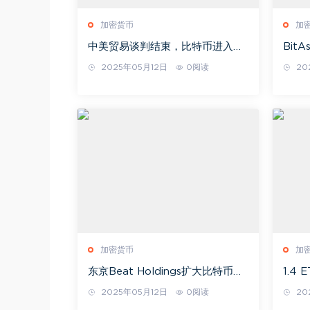
加密货币
加
中美贸易谈判结束，比特币进入香
Bit
蕉区？E卫兵亦华丽转身
间本
2025年05月12日
0阅读
20
动？
加密货币
加
东京Beat Holdings扩大比特币
1.4
ETF投资，加入Metaplanet的加
制给
2025年05月12日
0阅读
20
密货币国库扩张计划