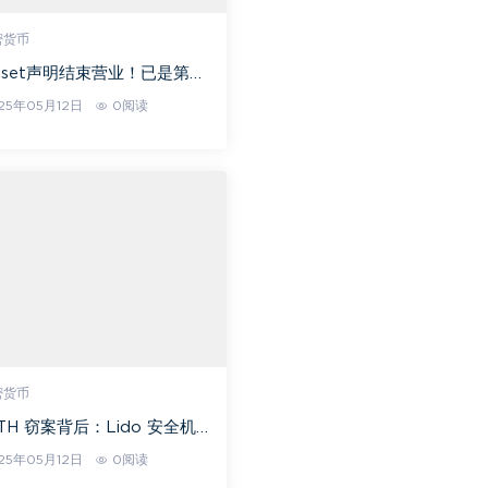
密货币
Asset声明结束营业！已是第二
土交易所喊关门，骨牌效应启
25年05月12日
0阅读
密货币
 ETH 窃案背后：Lido 安全机
行业上了一课
25年05月12日
0阅读