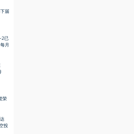
选下届
-2已
复每月
在
游
—繁荣
分达
T空投