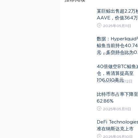
某巨鲸出售超2.2万
AAVE，价值364
2025年05月11日
数据：Hyperliqui
鲸鱼当前持仓40.7
元，多空持仓比为0.
2025年05月12日
40倍做空BTC鲸鱼
仓，将清算提高至
106,010美元
2025年05月12日
比特币市占率下降
62.86%
2025年05月11日
DeFi Technologi
准在纳斯达克上市
2025年05月10日