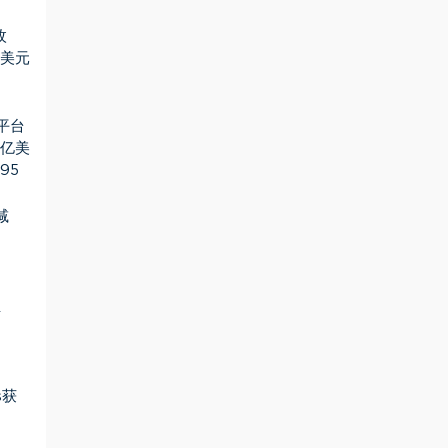
枚
万美元
d平台
4亿美
95
减
至
es获