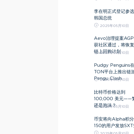
李在明正式登记参
韩国总统
2025年05月10日
Aevo治理提案AGP
获社区通过，将恢
链上回购计划
2025年05月10日
Pudgy Penguins
TON平台上推出链
Pengu Clash
2025年05月10日
比特币价格达到
100,000 美元—
还是泡沫？
2025年05月10日
币安将向Alpha积
150的用户发放SX
2025年05月10日