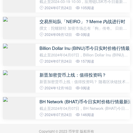
截止至2024-03-19 10:00，应用链LSK币今日最新价
格是1.72142美元，一枚应用链LSK约合人民币12.39
2024年07月24日
105阅读
元。最近24小时应用链LSK币最高价是1.96211美
元，最低价是1.70343美元，波幅为15.19
交易所站队「NEIRO」？Meme 内战进行时
撰文：陀螺财经 加密市场总有「狗」传奇。 日前，
此前一度被称为新一代「狗狗币」的 NEIRO合约被
2024年09月12日
0阅读
OKX 和 Binance 先后上线，在交易所推动下，
NEIRO 迅速暴涨超 6 倍。而这一上线，也
Billion Dollar Inu (BINU)币今日实时价格行
截止至2024年04月07日，Billion Dollar Inu (BINU)今
日实时最新价格是0.00022美元，约等于人民币
2024年07月24日
157阅读
0.001591元。 Billion Dollar Inu (BINU)24H最高价
$0.00022美元，24H最低价$0.000
新晋加密货币上线：值得投资吗？
新晋加密货币上线：值得投资吗？ 随着区块链技术的
不断发展和成熟，各种新型加密货币如雨后春笋般陆
2024年12月16日
0阅读
续上线。对于投资者来说，选择一个前景光明的加密
货币不啻为一项富有吸引力的投
BH Network (BHAT)币今日实时价格行情最新消
截止至2024年04月07日，BH Network (BHAT)今日实
时最新价格是0.01441美元，约等于人民币0.1042
2024年07月24日
146阅读
元。BH Network (BHAT)24H最高价$0.0145美元，
24H最低价$0.014美元，24H成交额$100,05
Copyright © 2023 币学堂 版权所有