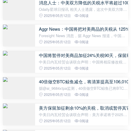
消息人士：中美双方降低的关税水平将超过100
Odaily星球日报讯 相关人士透露，这次中美双方降低
的关税水平将超过 100%。（凤凰新闻）
2025年05月12日
0阅读
Aggr News：中国将把对美商品的关税从 125% 
Foresight News 消息，据 Aggr News 报道，中国将
把对美商品的关税从 125% 下调至 10%，为期 90
2025年05月12日
0阅读
天。
中国将暂停对美商品加征24%关税90天，保留剩
中美日内瓦经贸会谈联合声明：中国将相应修改税委
会公告2025年第4号规定的对美国商品加征的从价关
2025年05月12日
0阅读
税：其中，24%的关税在初始的90天内暂停实施，同
时保留对这些商品加征剩余10%的关
40倍做空BTC鲸鱼减仓，将清算提高至106,010
据@ai_9684xtpa监测，40倍做空BTC鲸鱼已将BTC空
单仓位从888.88BTC降低至了711.11枚，价值7489万
2025年05月12日
0阅读
美元，清算价格对应提升至106,010美元。
美方保留加征剩余10%的关税，取消或暂停其
中美日内瓦经贸会谈联合声明：美方承诺将于2025年
5月14日前采取以下举措，美国将修改2025年4月2日
2025年05月12日
0阅读
第14257号行政令中规定的对中国商品加征的从价关