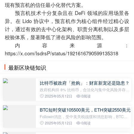
现有预言机的信任最小化替代方案。
预言机技术十分复杂且在 DeFi 领域的应用场景各
异。在 Lido 协议中，预言机作为核心组件经过精心设
计，通过有效的去中心化架构、职责分离机制以及多层
校验体系，显著降低了潜在风险的影响范围。
内容来源：
https://x.com/IsdrsP/status/1921616790599135318
最新区块链知识
比特币被政府「抢购」：财富新宠还是隐患？
政府机构持 8% 比特币，合法化与集中化风险并存。
撰文： SuperEx编译：白话区块链截至 5 月，流动性
2025年05月12日
0阅读
竞争明显加剧。过去一年机构投资者比特币持有量的
激增导致流动性枯竭。最新数据
BTC短时突破105500美元，ETH突破2550美元
Followin消息，受中美关税战缓和消息影响，BTC短
时突破105500美元，ETH突破2550美元，SOL短时突
2025年05月12日
0阅读
破180美元。