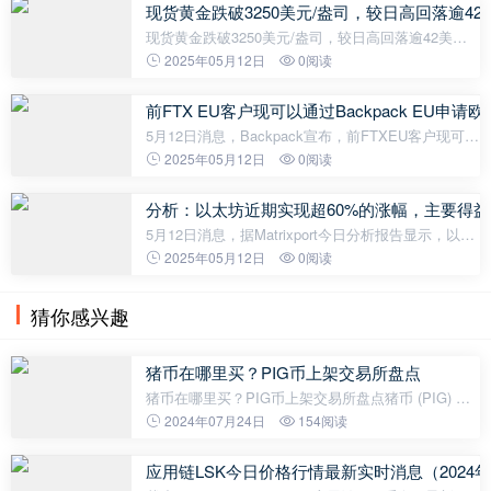
税，其中，24%的关税在初始的90天
现货黄金跌破3250美元/盎司，较日高回落逾42
现货黄金跌破3250美元/盎司，较日高回落逾42美
元。
2025年05月12日
0阅读
前FTX EU客户现可以通过Backpack EU申请
5月12日消息，Backpack宣布，前FTXEU客户现可通
过Backpack EU完成两步流程提取其欧元资金。具体
2025年05月12日
0阅读
步骤包括：1.完成账户验证；2.提取资金。 此前消
息，Backpack完成对FTX EU的收购，于今
分析：以太坊近期实现超60%的涨幅，主要得益于V
5月12日消息，据Matrixport今日分析报告显示，以太
坊近期实现了超60%的涨幅，主要得益于Vitalik提出
2025年05月12日
0阅读
的简化愿景与技术升级。5月3日，Vitalik提出以“清
晰”和“安全”为核心的以太坊
猜你感兴趣
猪币在哪里买？PIG币上架交易所盘点
猪币在哪里买？PIG币上架交易所盘点猪币 (PIG) 是
一种新兴的加密货币，它在近期备受瞩目。对于想要
2024年07月24日
154阅读
购买猪币的用户来说，了解猪币上架的交易所是十分
重要的。本文将为您介绍一些可
应用链LSK今日价格行情最新实时消息（2024年