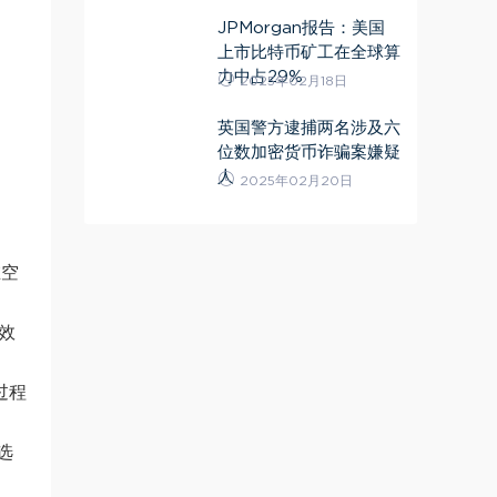
JPMorgan报告：美国
上市比特币矿工在全球算
力中占29%
2025年02月18日
英国警方逮捕两名涉及六
位数加密货币诈骗案嫌疑
人
2025年02月20日
在空
效
过程
选