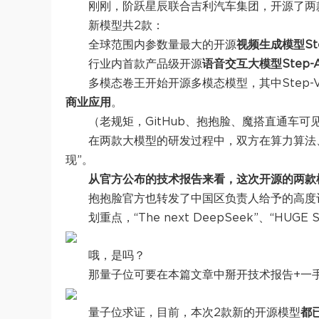
刚刚，阶跃星辰联合吉利汽车集团，开源了两
新模型共2款：
全球范围内参数量最大的开源
视频生成模型Step
行业内首款产品级开源
语音交互大模型Step-A
多模态卷王开始开源多模态模型，其中Step-V
商业应用
。
（老规矩，GitHub、抱抱脸、魔搭直通车可
在两款大模型的研发过程中，双方在算力算法
现”。
从官方公布的技术报告来看，这次开源的两款模
抱抱脸官方也转发了中国区负责人给予的高度
划重点，“The next DeepSeek”、“HUGE 
哦，是吗？
那量子位可要在本篇文章中掰开技术报告+一
量子位求证，目前，本次2款新的开源模型
都