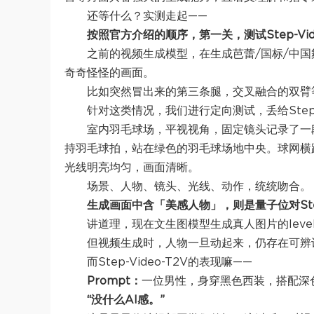
还等什么？实测走起——
按照官方介绍的顺序，第一关，测试Step-Vid
之前的视频生成模型，在生成芭蕾/国标/中
奇奇怪怪的画面。
比如突然冒出来的第三条腿，交叉融合的双臂
针对这类情况，我们进行定向测试，丢给Step-Vi
室内羽毛球场，平视视角，固定镜头记录了一
持羽毛球拍，站在绿色的羽毛球场地中央。球网横
光线明亮均匀，画面清晰。
场景、人物、镜头、光线、动作，统统吻合。
生成画面中含「美感人物」，则是量子位对Step
讲道理，现在文生图模型生成真人图片的lev
但视频生成时，人物一旦动起来，仍存在可辨
而Step-Video-T2V的表现嘛——
Prompt：
一位男性，身穿黑色西装，搭配深
“没什么AI感。”