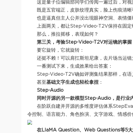
这是量子位编辑部同学们传阅一遍过后，对视
既是五官端正，皮肤纹理真实，脸上伤痕清晰可
也是逼真但主人公并没出现眼神空洞、表情僵硬
上面两关，都让Step-Video-T2V保持在固
那么，推拉摇移，表现如何？
第三关，考验Step-Video-T2V对运镜
要它旋转，它就旋转：
还挺不赖！可以肩扛斯坦尼康，去片场当运镜
一番测试下来，生成效果给出答案：
Step-Video-T2V确如评测集结果那样
甚至
基础文字生成也轻松拿捏
：
Step-Audio
同时开源的另一款模型Step-Audio，是
在阶跃自建并开源的多维度评估体系StepEval-
令控制、语言能力、角色扮演、文字游戏、情感价
在LlaMA Question、Web Questi