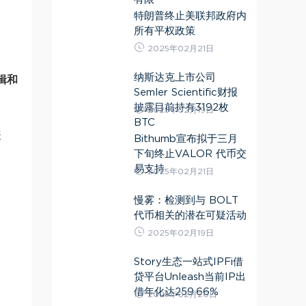
特朗普终止美联邦政府内
所有平权政策
2025年02月21日
纳斯达克上市公司
辑和
Semler Scientific财报
披露目前持有3192枚
2025年02月19日
BTC
表
Bithumb宣布拟于三月
下旬终止VALOR 代币交
易支持
。
2025年02月21日
慢雾：检测到与 BOLT
代币相关的潜在可疑活动
2025年02月19日
Story生态一站式IPFi借
贷平台Unleash当前IP出
借年化达259.66%
2025年02月20日