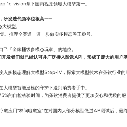
-1o-vision拿下国内视觉领域大模型第一。
，研发迭代频率也很高——
态大模型。
视觉、推理全赛道，进一步做实多模态卷王称号。
自己「全家桶级多模态玩家」的地位。
场和开发者们就已经认可并广泛接入阶跃API，形成了庞大的用户
入多模态理解大模型Step-1V，探索大模型技术在茶饮行业的
在大模型智能巡检的守护下送到消费者手中。
节约75%的自检核验时间，为茶饮消费者提供了更加安心和优质的服
心理疗愈应用“林间聊愈室”在对国内大部分模型做过AB测试后，最