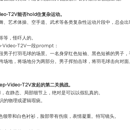
eo-T2V能否hold住复杂运动。
国舞、艺术体操、空手道、武术等各类复杂性运动片段中，总会出
等等，怪吓人的。
deo-T2V一段prompt：
段男子打羽毛球的场景。一名身穿红色短袖、黑色短裤的男子，
跨场地，将场地分为两部分。男子挥拍击球，将羽毛球击向对面
-Video-T2V发起的第二关挑战。
el，在静态、局部细节上，绝对是可以以假乱真的。
识的物理或逻辑瑕疵。
色领带和白色衬衫，脸部带有伤痕，表情凝重。特写镜头。