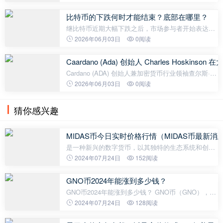
网络已超过四个小时无法生成新区块。此次服务中断
发生在前一天开发人员发
比特币的下跌何时才能结束？底部在哪里？
继比特币近期大幅下跌之后，市场参与者开始表达更
加谨慎的预测。一些分析师和交易员认为，当前的熊
2026年06月03日
0阅读
市可能尚未触底，回调至 40,000 美元至 50,000 美元
区间是有可能的。 知名比特
Caardano (Ada) 创始人 Charles Hoski
Cardano (ADA) 创始人兼加密货币行业领袖查尔斯·霍
斯金森 (Charles Hoskinson) 在最近的一次采访中，
2026年06月03日
0阅读
就加密货币世界的未来以及将改变该行业的新技术发
表了引人注目的言论。
猜你感兴趣
MIDAS币今日实时价格行情（MIDAS币最新消
是一种新兴的数字货币，以其独特的生态系统和创新
的功能而备受关注。作为一种基于区块链技术的数字
2024年07月24日
152阅读
资产，MIDAS币在金融和投资领域具有巨大的潜力。
今天，我们将对MIDAS币的最新价
GNO币2024年能涨到多少钱？
GNO币2024年能涨到多少钱？ GNO币（GNO），也
被称为Gnosis，是一个去中心化的预测市场平台。自
2024年07月24日
128阅读
2017年推出以来，GNO币一直受到广泛关注和投资者
的青睐。因此，人们对GNO币在未来几年的