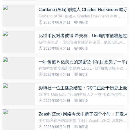
分析师 Brian 表示，投资者过度恐慌，但链上数据显
示，中期内市场具有强劲的复
Cardano (Ada) 创始人 Charles Hosk
Cardano (ADA) 创始人 Charles Hoskinson 声称，最
近针对他和该项目的批评已经演变成一场有组织的抹
2026年06月04日
0阅读
黑运动。霍斯金森在社交媒体上发表声明称，有些人
试图将 Cardano 生态系统变
比特币反对者彼得·希夫称，Usdt的市值将超
彼得·希夫是一位投资者和经济评论员，他长期以来一
直批评比特币。近日，他对加密货币市场做出了一个
2026年06月04日
0阅读
惊人的预测。希夫认为，全球最大的稳定币泰达币
（USDT）的市值在不久的将来可能会
一种价值 5 亿美元的加密货币项目损失了一
在加密货币交易所交易的 EDGE 代币价格大幅下跌
后，EdgeX 团队发布了一份关于此事件的综合报告。
2026年06月04日
0阅读
项目团队表示，他们没有参与此次出售，但宣布将对
受影响的用户进行补偿，以示诚意。
彭博社一位主播总结道：“我们正处于历史上最
彭博社 Odd Lots 节目的主持人之一乔·韦森塔尔在一
份新闻稿中表示，当前时期可能是“历史上最严峻的加
2026年06月04日
0阅读
密货币寒冬”。韦森塔尔认为，与以往的周期不同，加
密货币市场目前正同时面
Zcash (Zec) 网络今天中断了四个小时：开
主打隐私保护的加密货币项目 Zcash (ZEC) 因其网络
技术故障而成为新闻焦点。据公开数据显示，Zcash
2026年06月04日
0阅读