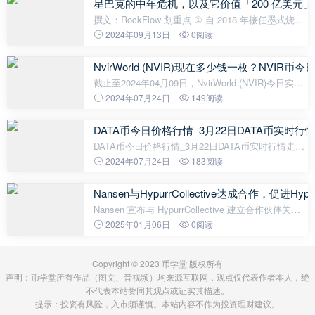
星巴克的中年危机，以及它价值「200 亿美元
撰文：RockFlow 划重点 ① 自 2018 年接任墨式烧烤
CEO 以来，Brian Niccol 在六年间带领公司股价上涨
2024年09月13日
0阅读
800%，堪称美股市场的奇迹。而他同意出任星巴克
CEO 消息传出当天，后者股价
NvirWorld (NVIR)现在多少钱一枚？NVIR
截止至2024年04月09日，NvirWorld (NVIR)今日实时
最新价格是0.016794美元，约等于人民币0.1214元。
2024年07月24日
149阅读
NvirWorld (NVIR)24H最高价$0.0183美元，24H最低
价$0.0163美元，24H成交额$1,882
DATA币今日价格行情_3月22日DATA币实时行
DATA币今日价格行情_3月22日DATA币实时行情走势
分析截止至2024年03月22日，DATA币今日最新价格
2024年07月24日
183阅读
是0.0789808美元，一枚DATA约合人民币0.5687元。
最近24小时最高价是0.0873806美元
Nansen与HypurrCollective达成合作，促进Hyp
Nansen 宣布与 HypurrCollective 建立合作伙伴关
系，旨在促进 Hyperliquid 生态系统的创新和治理。
2025年01月06日
0阅读
此次合作以创世验证器为中心（仅有 16 个可用验证
器之一），推动“可持续增长并
Copyright © 2023 币学堂 版权所有
声明：币学堂所有作品（图文、音视频）均来源互联网，观点仅代表作者本人，绝
不代表本站赞同其观点或证实其描述。
提示：投资有风险，入市须谨慎。本站内容不作为投资理财建议。