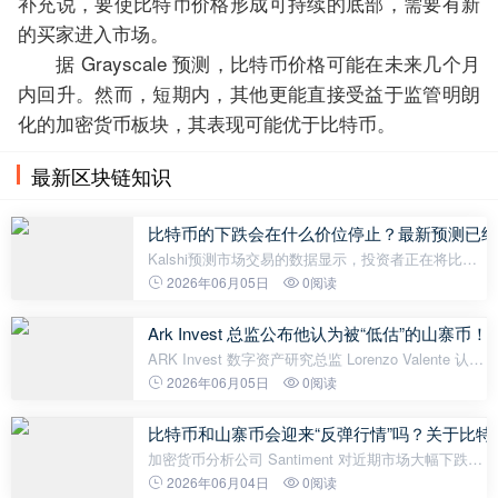
补充说，要使比特币价格形成可持续的底部，需要有新
的买家进入市场。
据 Grayscale 预测，比特币价格可能在未来几个月
内回升。然而，短期内，其他更能直接受益于监管明朗
化的加密货币板块，其表现可能优于比特币。
最新区块链知识
比特币的下跌会在什么价位停止？最新预测已经
Kalshi预测市场交易的数据显示，投资者正在将比特
币（BTC）今年可能出现更大幅度回调的可能性计入
2026年06月05日
0阅读
价格。根据该平台的预测，比特币在2026年跌破6万
美元的概率为85%，跌破5.5万美元的概
Ark Invest 总监公布他认为被“低估”的山
ARK Invest 数字资产研究总监 Lorenzo Valente 认
为，加密货币市场中的许多协议都被投资者忽视了，
2026年06月05日
0阅读
而下一波巨大的机遇可能就来自这些“被忽视的”资
产。瓦伦特在其评估中指出，尽
比特币和山寨币会迎来“反弹行情”吗？关于比特
加密货币分析公司 Santiment 对近期市场大幅下跌和
悲观情绪加剧后的关键指标进行了分析。Santiment
2026年06月04日
0阅读