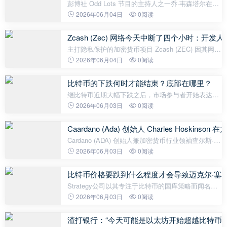
彭博社 Odd Lots 节目的主持人之一乔·韦森塔尔在一
份新闻稿中表示，当前时期可能是“历史上最严峻的加
2026年06月04日
0阅读
密货币寒冬”。韦森塔尔认为，与以往的周期不同，加
密货币市场目前正同时面
Zcash (Zec) 网络今天中断了四个小时：开
主打隐私保护的加密货币项目 Zcash (ZEC) 因其网络
技术故障而成为新闻焦点。据公开数据显示，Zcash
2026年06月04日
0阅读
网络已超过四个小时无法生成新区块。此次服务中断
发生在前一天开发人员发
比特币的下跌何时才能结束？底部在哪里？
继比特币近期大幅下跌之后，市场参与者开始表达更
加谨慎的预测。一些分析师和交易员认为，当前的熊
2026年06月03日
0阅读
市可能尚未触底，回调至 40,000 美元至 50,000 美元
区间是有可能的。 知名比特
Caardano (Ada) 创始人 Charles Hoski
Cardano (ADA) 创始人兼加密货币行业领袖查尔斯·霍
斯金森 (Charles Hoskinson) 在最近的一次采访中，
2026年06月03日
0阅读
就加密货币世界的未来以及将改变该行业的新技术发
表了引人注目的言论。
比特币价格要跌到什么程度才会导致迈克尔·塞
Strategy公司以其专注于比特币的国库策略而闻名，
但其资产负债表状况一直是投资者争论的焦点。尽管
2026年06月03日
0阅读
该公司大幅稀释股票的做法备受诟病，但一些市场评
论人士指出，其比特币资产仍然
渣打银行：“今天可能是以太坊开始超越比特币的