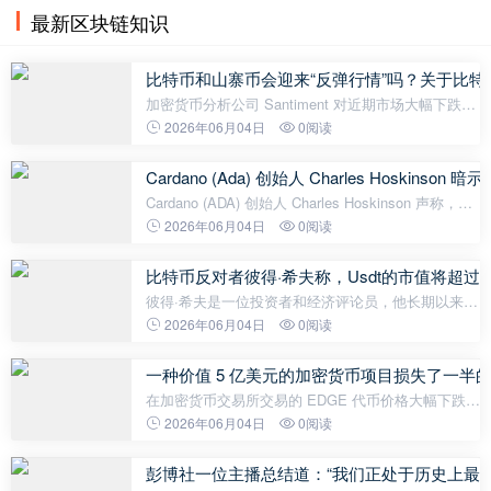
最新区块链知识
比特币和山寨币会迎来“反弹行情”吗？关于比特
加密货币分析公司 Santiment 对近期市场大幅下跌和
悲观情绪加剧后的关键指标进行了分析。Santiment
2026年06月04日
0阅读
分析师 Brian 表示，投资者过度恐慌，但链上数据显
示，中期内市场具有强劲的复
Cardano (Ada) 创始人 Charles Hosk
Cardano (ADA) 创始人 Charles Hoskinson 声称，最
近针对他和该项目的批评已经演变成一场有组织的抹
2026年06月04日
0阅读
黑运动。霍斯金森在社交媒体上发表声明称，有些人
试图将 Cardano 生态系统变
比特币反对者彼得·希夫称，Usdt的市值将超
彼得·希夫是一位投资者和经济评论员，他长期以来一
直批评比特币。近日，他对加密货币市场做出了一个
2026年06月04日
0阅读
惊人的预测。希夫认为，全球最大的稳定币泰达币
（USDT）的市值在不久的将来可能会
一种价值 5 亿美元的加密货币项目损失了一
在加密货币交易所交易的 EDGE 代币价格大幅下跌
后，EdgeX 团队发布了一份关于此事件的综合报告。
2026年06月04日
0阅读
项目团队表示，他们没有参与此次出售，但宣布将对
受影响的用户进行补偿，以示诚意。
彭博社一位主播总结道：“我们正处于历史上最