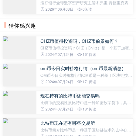
渣打银行全球数字资产研究主管杰弗里·肯德里克表
示，Strategy 最近抛售比特币可能预示着以太坊对比
2026年06月03日
0阅读
特币将迎来新一轮走强。据肯德里克称，Strategy在5
月底出售的32枚比特币仅占
猜你感兴趣
CHZ币值得投资吗，CHZ币前景如何？
CHZ币值得投资吗？CHZ（Chiliz）是一个基于加密货
币技术的区块链平台，专门为体育行业提供支持和解
2024年07月24日
161阅读
决方案。该平台通过发行专属的Utility Token CHZ来
实现体育球队和粉丝之间的互动
om币今日实时价格行情（om币最新消息）
OM币今日实时价格行情OM币是一种基于区块链技术
的数字货币，因其具有去中心化、匿名性的特点，受
2024年07月24日
171阅读
到了越来越多投资者的关注。以下是OM币今日的实
时价格行情及最新消息。OM币价格
现在持有的比特币还能交易吗
比特币的交易性质比特币是一种加密数字货币，具有
去中心化的特点。它基于区块链技术，使得交易信息
2024年07月24日
181阅读
公开透明，难以篡改，具有较高的安全性。比特币的
交易是通过参与者之间的直接交易
比特币现在还有哪些交易所
比特币简介比特币是一种基于区块链技术的去中心化
数字货币，由若干位匿名的编程人员在2009年开发出