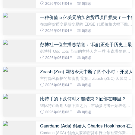
直批评比特币。近日，他对加密货币市场做出了一个
2026年06月04日
0阅读
惊人的预测。希夫认为，全球最大的稳定币泰达币
（USDT）的市值在不久的将来可能会
一种价值 5 亿美元的加密货币项目损失了一
在加密货币交易所交易的 EDGE 代币价格大幅下跌
后，EdgeX 团队发布了一份关于此事件的综合报告。
2026年06月04日
0阅读
项目团队表示，他们没有参与此次出售，但宣布将对
受影响的用户进行补偿，以示诚意。
彭博社一位主播总结道：“我们正处于历史上最
彭博社 Odd Lots 节目的主持人之一乔·韦森塔尔在一
份新闻稿中表示，当前时期可能是“历史上最严峻的加
2026年06月04日
0阅读
密货币寒冬”。韦森塔尔认为，与以往的周期不同，加
密货币市场目前正同时面
Zcash (Zec) 网络今天中断了四个小时：开
主打隐私保护的加密货币项目 Zcash (ZEC) 因其网络
技术故障而成为新闻焦点。据公开数据显示，Zcash
2026年06月04日
0阅读
网络已超过四个小时无法生成新区块。此次服务中断
发生在前一天开发人员发
比特币的下跌何时才能结束？底部在哪里？
继比特币近期大幅下跌之后，市场参与者开始表达更
加谨慎的预测。一些分析师和交易员认为，当前的熊
2026年06月03日
0阅读
市可能尚未触底，回调至 40,000 美元至 50,000 美元
区间是有可能的。 知名比特
Caardano (Ada) 创始人 Charles Hoski
Cardano (ADA) 创始人兼加密货币行业领袖查尔斯·霍