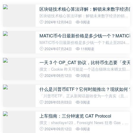
区块链技术核心算法详解：解锁未来数字经济的
区块链技术核心算法详解：解锁未来数字经济的钥匙
引言 区块链技术作为一种革命性的数字技术，近年来
2024年12月04日
0阅读
广泛应用于金融、供应链、医疗等多个领域。其背后
的核心算法则是推动这一技
MATIC币今日最新价格是多少钱一个？MATI
MATIC币今日最新价格是多少钱一个？截止至2024年
03月21日，MATIC币今日最新价格是1.00450美元，
2024年07月24日
118阅读
一枚MATIC约合人民币7.231元。MATIC币是以太坊
上的二层扩容解决方案之一，它通过使用
一天 3 个 OP_CAT 协议，比特币生态要「变
撰文：Cookie 昨天可能是一个适合猫咪出来晒太阳的
日子，至少，在比特币生态是这样。一天的时间内，
2024年09月12日
0阅读
我们见到了 3 个使用 OP_CAT 来驱动的比特币 FT
协议——Fractal 上的 CAT20、「
什么是川普币ETF？它何时能推出？现状如何？
「川普币ETF」正从新闻话题转变为一个真实（且具
争议性）的可能性。2025年，多家发行商向美国证券
2026年03月03日
0阅读
交易委员会（SEC）提交了与官方川普币 ($TRUMP)
相关的基金上市申请，这个基于Solana的
上车指南：三分钟速览 CAT Protocol
撰文：shaofaye123，Foresight News 狂卷 Gas，费
率高达 600 sats/vb，FB 场外价格水涨船高。CAT
2024年09月12日
0阅读