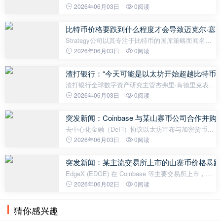
斯金森 (Charles Hoskinson) 在最近的一次采访中，
2026年06月03日
0阅读
就加密货币世界的未来以及将改变该行业的新技术发
表了引人注目的言论。
比特币价格要跌到什么程度才会导致迈克尔·塞
Strategy公司以其专注于比特币的国库策略而闻名，
但其资产负债表状况一直是投资者争论的焦点。尽管
2026年06月03日
0阅读
该公司大幅稀释股票的做法备受诟病，但一些市场评
论人士指出，其比特币资产仍然
渣打银行：“今天可能是以太坊开始超越比特币的
渣打银行全球数字资产研究主管杰弗里·肯德里克表
示，Strategy 最近抛售比特币可能预示着以太坊对比
2026年06月03日
0阅读
特币将迎来新一轮走强。据肯德里克称，Strategy在5
月底出售的32枚比特币仅占
突发新闻：Coinbase 与某山寨币公司合作
去中心化金融（DeFi）协议以太坊宣布与加密货币交
易所 Coinbase 建立战略合作伙伴关系，旨在将链上
2026年06月03日
0阅读
金融和储蓄产品带给更广泛的用户群体。双方的目标
是为超过 1 亿用户开发金融产
突发新闻：某主流交易所上市的山寨币价格暴跌
EdgeX (EDGE) 在 Coinbase 等主要交易所上市，目
前价格突然下跌。下跌原因尚不清楚。一张显示
2026年06月02日
0阅读
EDGE价格下跌的图表。EdgeX (EDGE) 代币价格暴
跌约 70% 后，项目团队发布官方声明
猜你感兴趣