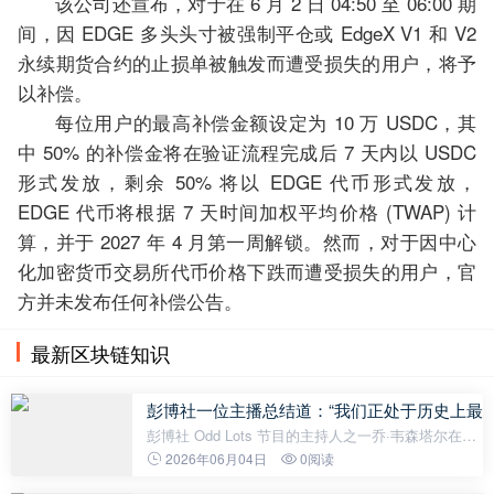
该公司还宣布，对于在 6 月 2 日 04:50 至 06:00 期
间，因 EDGE 多头头寸被强制平仓或 EdgeX V1 和 V2
永续期货合约的止损单被触发而遭受损失的用户，将予
以补偿。
每位用户的最高补偿金额设定为 10 万 USDC，其
中 50% 的补偿金将在验证流程完成后 7 天内以 USDC
形式发放，剩余 50% 将以 EDGE 代币形式发放，
EDGE 代币将根据 7 天时间加权平均价格 (TWAP) 计
算，并于 2027 年 4 月第一周解锁。然而，对于因中心
化加密货币交易所代币价格下跌而遭受损失的用户，官
方并未发布任何补偿公告。
最新区块链知识
彭博社一位主播总结道：“我们正处于历史上最
彭博社 Odd Lots 节目的主持人之一乔·韦森塔尔在一
份新闻稿中表示，当前时期可能是“历史上最严峻的加
2026年06月04日
0阅读
密货币寒冬”。韦森塔尔认为，与以往的周期不同，加