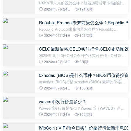
UXKV币未来前景怎么样？随着加密货币市场的进一
步发展，越来越多的数字货币开始涌现。而UXKV币
2024年07月24日
191阅读
就是其中之一。UXKV币的全称为UniVoxels（简称
UXKV），是一种基于区块链技术发行的新型
Republic Protocol未来前景怎么样？Republic
Republic Protocol未来前景怎么样？Republic
Protocol是一种去中心化的隐私保护协议，旨在提供
2024年07月24日
151阅读
安全可信任的点对点交易，并确保用户的交易数据得
到隐私保护。它是基于区块链技术和
CELO最新价格,CELO实时行情,CELO走势图202
2024年10月13日CELO今日价格实时行情：CELO 当
前价格为 $0.80005924，其 24 小时的交易量为
2024年10月13日
0阅读
$54,801,335.39。CELO 在过去 24 小时内下跌了
-3.65%。目前的 加密货币市值 排名为
0xnodes (BIOS)是什么币种？BIOS币值得投
0xnodes (BIOS)行情0xnodes (BIOS) 最新的价格是
$0.001939，24 小时的交易量是$36. BIOS的价格在
2024年07月24日
185阅读
过去 24 小时内下跌了-2.71%。0xnodes的流通量暂
时未知，最大供应量：1,000万，总
waves币发行价是多少？
Waves币发行价是多少？Waves币（WAVES）是一
种基于区块链技术的加密货币，它于2016年6月首次
2024年07月24日
102阅读
发行。Waves平台是一个开放的区块链平台，旨在为
用户提供简便的数字资产发行和交易解决方
iVipCoin (IVIP)币今日实时价格行情最新消息20