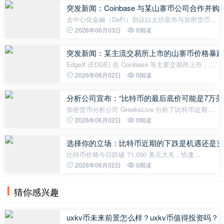
月底出售的32枚比特币仅占
突发新闻：Coinbase 与某山寨币公司合作
去中心化金融（DeFi）协议以太坊宣布与加密货币交
易所 Coinbase 建立战略合作伙伴关系，旨在将链上
2026年06月03日
0阅读
金融和储蓄产品带给更广泛的用户群体。双方的目标
是为超过 1 亿用户开发金融产
突发新闻：某主流交易所上市的山寨币价格暴跌
EdgeX (EDGE) 在 Coinbase 等主要交易所上市，目
前价格突然下跌。下跌原因尚不清楚。一张显示
2026年06月02日
0阅读
EDGE价格下跌的图表。EdgeX (EDGE) 代币价格暴
跌约 70% 后，项目团队发布官方声明
分析公司宣布：“比特币的最后底价可能是7万美
加密货币分析公司 GreeksLive 分析了比特币近期的
价格走势和期权市场的前景。根据该公司的分析，
2026年06月02日
0阅读
Deribit 比特币指数当日一度跌至 70,992 美元，但目
前价格在 70,000 美元的心理
选择你的立场：比特币近期的下跌是机遇还是灾
比特币价格今日跌破 71,000 美元大关，恰逢
Strategy 公司近四年来象征性的比特币出售，这一事
2026年06月02日
0阅读
件引发了市场热议。然而，分析师们对价格下跌的原
因各执己见。比特币倡导者皮埃尔·
猜你感兴趣
uxkv币未来前景怎么样？uxkv币值得投资吗？