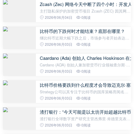
密货币市场目前正同时面
Zcash (Zec) 网络今天中断了四个小时：开
主打隐私保护的加密货币项目 Zcash (ZEC) 因其网络
技术故障而成为新闻焦点。据公开数据显示，Zcash
2026年06月04日
0阅读
网络已超过四个小时无法生成新区块。此次服务中断
发生在前一天开发人员发
比特币的下跌何时才能结束？底部在哪里？
继比特币近期大幅下跌之后，市场参与者开始表达更
加谨慎的预测。一些分析师和交易员认为，当前的熊
2026年06月03日
0阅读
市可能尚未触底，回调至 40,000 美元至 50,000 美元
区间是有可能的。 知名比特
Caardano (Ada) 创始人 Charles Hoski
Cardano (ADA) 创始人兼加密货币行业领袖查尔斯·霍
斯金森 (Charles Hoskinson) 在最近的一次采访中，
2026年06月03日
0阅读
就加密货币世界的未来以及将改变该行业的新技术发
表了引人注目的言论。
比特币价格要跌到什么程度才会导致迈克尔·塞
Strategy公司以其专注于比特币的国库策略而闻名，
但其资产负债表状况一直是投资者争论的焦点。尽管
2026年06月03日
0阅读
该公司大幅稀释股票的做法备受诟病，但一些市场评
论人士指出，其比特币资产仍然
渣打银行：“今天可能是以太坊开始超越比特币的
渣打银行全球数字资产研究主管杰弗里·肯德里克表
示，Strategy 最近抛售比特币可能预示着以太坊对比
2026年06月03日
0阅读
特币将迎来新一轮走强。据肯德里克称，Strategy在5