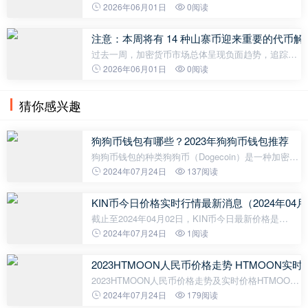
Strive 首席执行官 Matt Cole 做客“The Wolf Of All
2026年06月01日
0阅读
Streets”播客节目时指出，基于加密资产的新一代金
融产品，尤其是“数字
注意：本周将有 14 种山寨币迎来重要的代币
过去一周，加密货币市场总体呈现负面趋势，追踪前
20 种加密货币表现的指数下跌了约 3.5%。比特币目
2026年06月01日
0阅读
前交易价格为 73,870 美元，过去七天下跌了 4%。另
一方面，在主流山寨币中，BNB 表
猜你感兴趣
狗狗币钱包有哪些？2023年狗狗币钱包推荐
狗狗币钱包的种类狗狗币（Dogecoin）是一种加密货
币，自2013年发行以来已经取得了相当的成功。随着
2024年07月24日
137阅读
加密货币市场的不断发展，越来越多的钱包应运而
生，用于存储和管理狗狗币。下面是一
KIN币今日价格实时行情最新消息（2024年04月
截止至2024年04月02日，KIN币今日最新价格是
0.0000208659美元，一枚KIN约合人民币0.0001509
2024年07月24日
1阅读
元。
2023HTMOON人民币价格走势 HTMOON实
2023HTMOON人民币价格走势及实时价格HTMOON
是一种加密货币，也是全球知名区块链平台HTB的原
2024年07月24日
179阅读
生代币。自2022年起，在全球范围内吸引了大量投资