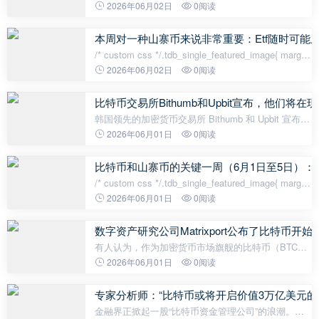
了不同的反应。然而，大多数华尔街分析师都认为，
2026年06月02日
0阅读
这笔交易并不意味着该公司长期比特币积累策略的任
何改变。 根据该公司声明，Stra
本周对一种山寨币来说非常重要：Etf随时可能
/* custom css */.tdb_single_featured_image{ margin-
bottom: 26px; }.tdb_single_featured_image.tdb-sfi-
2026年06月02日
0阅读
stretch{ o
比特币交易所Bithumb和Upbit宣布，他们
韩国领先的加密货币交易所 Bithumb 和 Upbit 宣布，
他们将在各自的平台上上线 SLX，SLX 是基于
2026年06月01日
0阅读
Solana 的金融协议 Solstice 的原生代币。根据公
告，SLX 将同时在 Bithumb 的韩元
比特币和山寨币的关键一周（6月1日至5日）
/* custom css */.tdb_single_featured_image{ margin-
bottom: 26px; }.tdb_single_featured_image.tdb-sfi-
2026年06月01日
0阅读
stretch{ o
数字资产研究公司Matrixport公布了比特币
有人认为，作为加密货币市场旗舰的比特币（BTC）
在6月份触及短期低点后可能会反弹。数字资产研究
2026年06月01日
0阅读
公司 BIT（前身为 Matrixport）最近发布的一份分析
报告显示，尽管存在季节性疲软，但仍有
专家分析师：“比特币或将开启价值3万亿美元的
金融界正掀起一股“比特币资金管理公司”的浪潮。