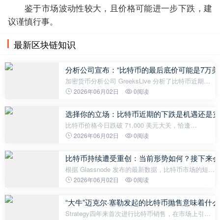
鉴于市场波动性较大，且价格可能进一步下跌，建
议谨慎行事。
最新区块链知识
分析公司宣布：“比特币的最后底价可能是7万美
加密货币分析公司 GreeksLive 分析了比特币近期的
价格走势和期权市场的前景。根据该公司的分析，
2026年06月02日
0阅读
Deribit 比特币指数当日一度跌至 70,992 美元，但目
前价格在 70,000 美元的心理
选择你的立场：比特币近期的下跌是机遇还是灾
比特币价格今日跌破 71,000 美元大关，恰逢
Strategy 公司近四年来象征性的比特币出售，这一事
2026年06月02日
0阅读
件引发了市场热议。然而，分析师们对价格下跌的原
因各执己见。比特币倡导者皮埃尔·
比特币持续遭受重创：当前形势如何？接下来会
根据 Glassnode 发布的最新数据，比特币市场的短期
前景持续走弱。该公司指出，比特币交易价格约为
2026年06月02日
0阅读
71,300 美元，现货市场抛售压力不断增加以及 ETF
资金流出加速，导致下行风险显著
“大牛”迈克尔·塞勒发起的比特币抛售意味着什
Strategy四年来首次进行比特币销售，在市场上引发