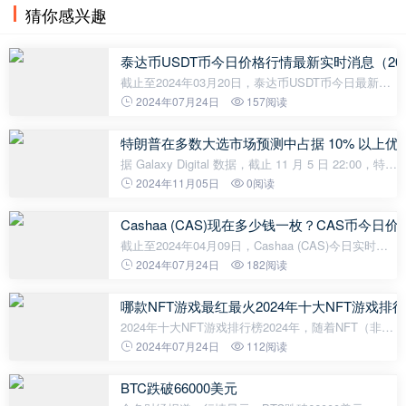
涨势头不足，他已抛售了所有以太坊。因此，
猜你感兴趣
泰达币USDT币今日价格行情最新实时消息（202
截止至2024年03月20日，泰达币USDT币今日最新价
格是1.00176美元，一枚泰达币USDT约合人民币
2024年07月24日
157阅读
7.212元。 最近24小时泰达币USDT币最高价是
1.00259美元，最低价是1.00095美元，波幅为0.1
特朗普在多数大选市场预测中占据 10% 以上优
据 Galaxy Digital 数据，截止 11 月 5 日 22:00，特朗
普在 2024 美国总统竞选的多数市场预测中占据 10%
2024年11月05日
0阅读
以上优势。其中最高概率为 62%（Polymarket 和
Betfair），最低概率为 43%（经
Cashaa (CAS)现在多少钱一枚？CAS币今日
截止至2024年04月09日，Cashaa (CAS)今日实时最
新价格是0.004112美元，约等于人民币0.0297元。
2024年07月24日
182阅读
Cashaa (CAS)24H最高价$0.004155美元，24H最低
价$0.003791美元，24H成交额$79,987美元
哪款NFT游戏最红最火2024年十大NFT游戏排
2024年十大NFT游戏排行榜2024年，随着NFT（非同
质化代币）市场的蓬勃发展，越来越多的NFT游戏涌
2024年07月24日
112阅读
现出来。这些游戏利用区块链技术和NFT的独特属
性，吸引了大量玩家和投资者。以下是2024
BTC跌破66000美元