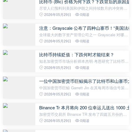
比特币 (Btc) 价格为何下跌？下跌背后的
尽管人们预料到美国和伊朗之间持续数月的冲突将会
结束，但不断升级的紧张局势以及由于战争引发的通
2026年05月29日
0阅读
货膨胀而导致的美联储加息的不确定性，继续给比特
币 (BTC) 带来下行压力。目
注意：Grayscale 公布了四种山寨币！“美国
全球最大的数字资产管理公司之一 Grayscale 对哪些
山寨币将最受益于美国加密货币市场的明朗化进行了
2026年05月29日
0阅读
排名。因此，Grayscale Research 在最近的一份报告
中指出，以太坊 (ETH)、So
比特币持续贬值：下跌何时才能结束？
知名加密货币市场分析师本杰明·考恩研究了比特币
（BTC）的价格走势和历史周期。Cowen 表示，比特
2026年05月29日
0阅读
币已经跌破熊市阻力带，这是日线图上的关键阈值，
并且面临着在周线收盘时跌破牛市支
一位中国加密货币巨鲸揭示了比特币和山寨币大
中国加密货币巨鲸 Garrett Jin 在其每周市场信号策略
报告中指出，没有任何单一事件足以引发持久的市场
2026年05月29日
0阅读
崩盘。金认为，真正的转折点需要至少两个因素同时
产生影响：信贷市场、美联
Binance Tr 本月将向 200 位幸运儿送出 
加密货币交易所 Binance TR 发布了四篇五月份的独
家内容，作为其社区内容创作活动的一部分。想要赢
2026年05月29日
0阅读
得 Binance TR 社区特别奖励的加密货币关注者，将
有机会通过在 X（Twitter）上创