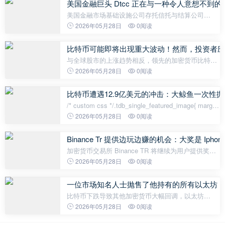
美国金融巨头 Dtcc 正在与一种令人意想不到
美国金融市场基础设施公司存托信托与结算公司
(DTCC) 和 Stellar 发展基金会 (SDF) 宣布了一项新计
2026年05月28日
0阅读
划，该计划将使 DTC 托管的资产能够在 Stellar 区块
链上进行代币化。根据公
比特币可能即将出现重大波动！然而，投资者应
与全球股市的上涨趋势相反，领先的加密货币比特币
（BTC）走弱，跌至75,000美元关口。其他主要山寨
2026年05月28日
0阅读
币，如瑞波币（XRP）、以太坊（ETH）和索拉纳
（SOL）在同一时期也出现下跌。投资者们都在猜测
比特币遭遇12.9亿美元的冲击：大鲸鱼一次性
比特
/* custom css */.tdb_single_featured_image{ margin-
bottom: 26px; }.tdb_single_featured_image.tdb-sfi-
2026年05月28日
0阅读
stretch{ o
Binance Tr 提供边玩边赚的机会：大奖是 Iphone 1
加密货币交易所 Binance TR 将继续为用户提供奖励
和娱乐。作为最新活动的一部分，加密货币用户有机
2026年05月28日
0阅读
会通过 Binance TR 应用程序每天四次参加 Chestnut
Kebab 竞赛来赚取积分，并
一位市场知名人士抛售了他持有的所有以太坊，
比特币下跌导致其他加密货币大幅回调，以太坊
（ETH）也一度逼近2000美元大关。随着市场对以太
2026年05月28日
0阅读
坊的看跌预期愈演愈烈，一位知名人士宣布，由于上