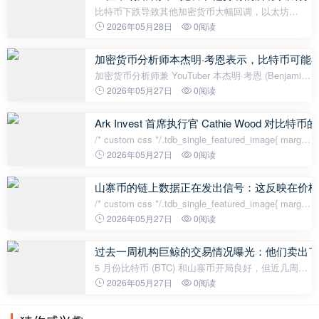
比特币下跌导致其他加密货币大幅回调，以太坊
（ETH）也一度逼近2000美元大关。随着市场对以太
2026年05月28日
0阅读
坊的看跌预期愈演愈烈，一位知名人士宣布，由于上
涨势头不足，他已抛售了所有以太坊。因此，
加密货币分析师本杰明·考恩表示，比特币可能在
加密货币分析师兼 YouTuber 本杰明·考恩 (Benjamin
Cowen) 认为，比特币今年可能会再次测试 6 万美元
2026年05月27日
0阅读
的关口。考恩表示，此次回调之后可能会迎来新一轮
牛市。这位经验丰富的分
Ark Invest 首席执行官 Cathie Wood
/* custom css */.tdb_single_featured_image{ margin-
bottom: 26px; }.tdb_single_featured_image.tdb-sfi-
2026年05月27日
0阅读
stretch{ o
山寨币的链上数据正在发出信号：这反映在价格
/* custom css */.tdb_single_featured_image{ margin-
bottom: 26px; }.tdb_single_featured_image.tdb-sfi-
2026年05月27日
0阅读
stretch{ o
过去一周机构巨鲸的交易情况曝光：他们卖出了比
5 月份比特币 (BTC) 和山寨币开局良好，但近几周来
价格有所下跌。目前，BTC 价格已跌至约 76,000 美
2026年05月27日
0阅读
元，而以太坊 (ETH) 价格接近 2,000 美元。由于美伊
紧张局势带来的不确定性，以