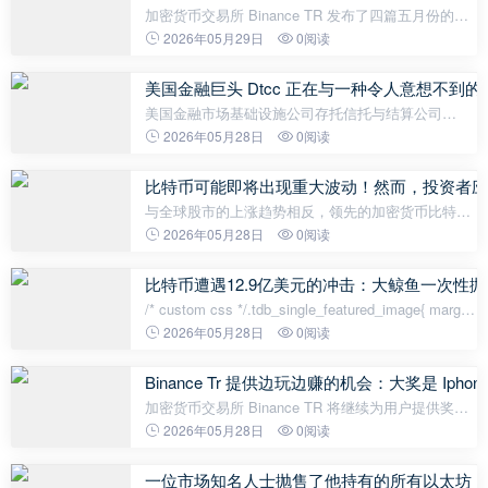
加密货币交易所 Binance TR 发布了四篇五月份的独
家内容，作为其社区内容创作活动的一部分。想要赢
2026年05月29日
0阅读
得 Binance TR 社区特别奖励的加密货币关注者，将
有机会通过在 X（Twitter）上创
美国金融巨头 Dtcc 正在与一种令人意想不到
美国金融市场基础设施公司存托信托与结算公司
(DTCC) 和 Stellar 发展基金会 (SDF) 宣布了一项新计
2026年05月28日
0阅读
划，该计划将使 DTC 托管的资产能够在 Stellar 区块
链上进行代币化。根据公
比特币可能即将出现重大波动！然而，投资者应
与全球股市的上涨趋势相反，领先的加密货币比特币
（BTC）走弱，跌至75,000美元关口。其他主要山寨
2026年05月28日
0阅读
币，如瑞波币（XRP）、以太坊（ETH）和索拉纳
（SOL）在同一时期也出现下跌。投资者们都在猜测
比特币遭遇12.9亿美元的冲击：大鲸鱼一次性
比特
/* custom css */.tdb_single_featured_image{ margin-
bottom: 26px; }.tdb_single_featured_image.tdb-sfi-
2026年05月28日
0阅读
stretch{ o
Binance Tr 提供边玩边赚的机会：大奖是 Iphone 1
加密货币交易所 Binance TR 将继续为用户提供奖励
和娱乐。作为最新活动的一部分，加密货币用户有机
2026年05月28日
0阅读
会通过 Binance TR 应用程序每天四次参加 Chestnut
Kebab 竞赛来赚取积分，并
一位市场知名人士抛售了他持有的所有以太坊，