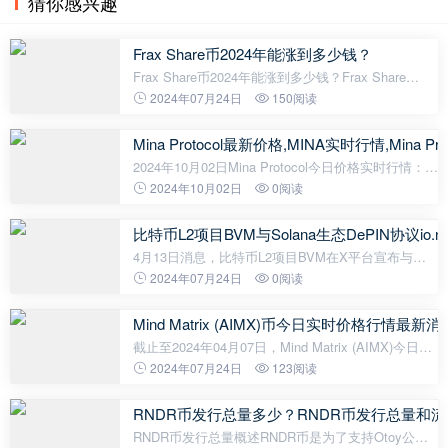
猜你感兴趣
Frax Share币2024年能涨到多少钱？
Frax Share币2024年能涨到多少钱？Frax Share
(FRAX)是一种稳定币，它的价格相对稳定，但它的价
2024年07月24日
150阅读
格也受到市场供求的影响。在预测Frax Share币在
2024年的价格时，我们需要考虑多个因
Mina Protocol最新价格,MINA实时行情,Mina Pr
2024年10月02日Mina Protocol今日价格实时行情：
Mina Protocol 当前价格为 $0.52419004，其 24 小时
2024年10月02日
0阅读
的交易量为 $43,736,691.03。Mina Protocol 在过去
24 小时内下跌了 -6.82%
比特币L2项目BVM与Solana生态DePIN协议io.n
4月13日消息，比特币L2项目BVM在X平台宣布与
Solana生态DePIN协议io.net集成，以利用去中心化
2024年07月24日
0阅读
GPU集群的潜力。此次合作还将为Eternal AI提供支
持，这是一个专注于AI智能合约和模型
Mind Matrix (AIMX)币今日实时价格行情最新消
截止至2024年04月07日，Mind Matrix (AIMX)今日实
时最新价格是0.0000000050774美元，约等于人民币
2024年07月24日
123阅读
0.0000000367元。Mind Matrix (AIMX)24H最高价
$0.000000005291美元，24H最低价$0
RNDR币发行总量多少？RNDR币发行总量和
RNDR币发行总量概述RNDR币是为了支持Otoy公司