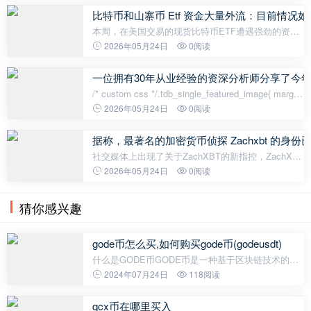
克尔·范德波普在他的评估中表
比特币和山寨币 Etf 资金大量外流：目前情况如
本周，在美国交易的现货比特币ETF遭遇强劲的资金
流出压力。现货比特币ETF录得约12.6亿美元的净流
2026年05月24日
0阅读
出，创下自1月底以来最大的单周资金流出纪录。这
些基金也连续第六个交易日出现
一位拥有30年从业经验的资深分析师分享了今
/* custom css */.tdb_single_featured_image{ margin-
bottom: 26px; }.tdb_single_featured_image.tdb-sfi-
2026年05月24日
0阅读
stretch{ o
据称，最著名的加密货币侦探 Zachxbt 的身份
社交媒体上出现了关于ZachXBT的新指控，ZachXBT
以调查加密货币领域的欺诈行为而闻名。一位自称“来
2026年05月24日
0阅读
自东欧的普通投资者”的匿名用户发布了一系列帖子，
详细揭露了ZachXBT的真实
猜你感兴趣
gode币怎么买,如何购买gode币(godeusdt)
什么是GODE币GODE币是一种基于区块链技术的加
密货币，通过去中心化的方式进行交易和存储。
2024年07月24日
118阅读
GODE币的首要目标是为用户提供更快速、安全、低
成本的跨境支付和价值传输解决方案。
qcx币在哪里买入