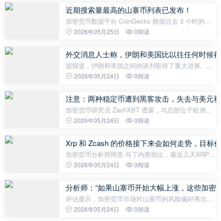
目前交易价格为77150美元。追踪
近期搜索量最高的山寨币列表已发布！
加密货币数据平台 CoinGecko 根据过去 3 小时的用
户搜索数据，分享了其平台上最受欢迎的加密货币。
2026年05月25日
0阅读
数据显示，从模因币项目到专注于人工智能的另类
币，许多不同类别的项目都引起了
外交消息人士称，伊朗和美国比以往任何时候都
据报道，伊朗和美国之间的谈判取得了重大进展。
《金融时报》报道称，双方已非常接近达成一项协
2026年05月24日
0阅读
议，该协议将把目前的停火期限再延长60天。调解人
认为，该协议还将为就伊朗核计划进行
注意：两种稳定币遭到黑客攻击，失去与美元和
加密货币研究员 ZachXBT 透露，与总部位于欧洲的
稳定币发行商 StablR 相关的两个智能合约可能已被
2026年05月24日
0阅读
入侵。据 ZachXBT 称，此次攻击可能使价值约 1000
万美元的 EURR 和 USDR 稳定
Xrp 和 Zcash 的价格接下来会如何走势，目
加密货币分析师阿里·马丁内斯指出，最近几天XRP网
络上的巨鲸活动显著下降。根据 Martinez 分享的数
2026年05月24日
0阅读
据，过去 9 天内，XRP 网络上超过 100 万美元的大
额交易数量从 157 笔下降到 6
分析师：“如果山寨币开始大幅上涨，这些加密
评估显示，加密货币市场对山寨币的风险偏好再次上
升，分析师认为，下一轮牛市可能主要由高流动性生
2026年05月24日
0阅读
态系统和人工智能主题代币引领。加密货币投资者迈