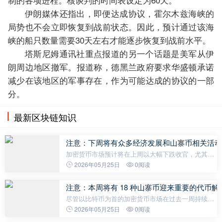
伊朗媒体还指出，即便达成协议，霍尔木兹海峡的
局势也不会立即恢复到战前状态。因此，预计通过该海
峡的船只数量需要30天左右才能逐步恢复到战前水平。
塔斯尼姆通讯社重点报道的另一个话题是美军从伊
朗周边地区撤军。报道称，德黑兰政府要求华盛顿承诺
减少在该地区的军事存在，作为可能达成的协议的一部
分。
最新区块链知识
注意：下周将有众多经济发展和山寨币相关活动
加密货币市场预计将在上周以大幅下跌收官，尤其是
山寨币。即便伊朗与美国达成协议这一令人鼓舞的进
2026年05月25日
0阅读
展，也未能提振加密货币市场。上周比特币下跌了
1.8%，而其他加密货币的情况则更
注意：本周将有 18 种山寨币迎来重要的代币
尽管以比特币为首的加密货币市场在过去一周持续下
跌，但在伊朗和美国之间传出积极消息后，周末出现
2026年05月25日
0阅读
了一些反弹。比特币价格在过去一周下跌了1.54%，