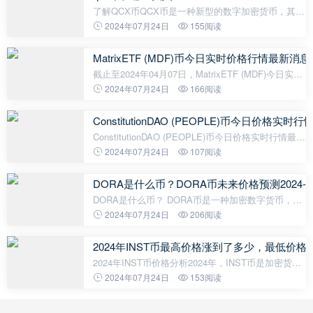
了解QCX币QCX币是一种新型的数字加密货币，其订
单簿深度和流动性优于一些市场主流数字货币。由于
2024年07月24日
155阅读
其去中心化的特点，QCX币可以用于支付和投资，且
交易速度较快，安全性高。如果您对
MatrixETF (MDF)币今日实时价格行情最新消息2
截止至2024年04月07日，MatrixETF (MDF)今日实时
最新价格是0.001296美元，约等于人民币0.009374
2024年07月24日
166阅读
元。MatrixETF (MDF)24H最高价$0.001341美元，
24H最低价$0.001201美元，24H成交额$18
ConstitutionDAO (PEOPLE)币今日价格实时
ConstitutionDAO (PEOPLE)币今日价格实时行情最新
消息2024年03月26日根据最新数据，
2024年07月24日
107阅读
ConstitutionDAO (PEOPLE)币的最新价格为0.042458
美元，约等于人民币0.3059元。与此同时，24小
DORA是什么币？DORA币未来价格预测2024-20
DORA是什么币？ DORA币是一种加密数字货币，它
是由Dorahacks公司发行的，旨在推动全球开发者社
2024年07月24日
206阅读
区的发展和创新。Dorahacks是一个聚焦于区块链技
术和开发者社区的全球性组织，在开源
2024年INST币最高价格涨到了多少，最低价
2024年INST币价格分析2024年，INST币是加密货币
市场中备受瞩目的数字资产之一。自2020年以来，加
2024年07月24日
153阅读
密货币市场一直在不断发展壮大，吸引了越来越多的
投资者。正因为如此，INST币也得以