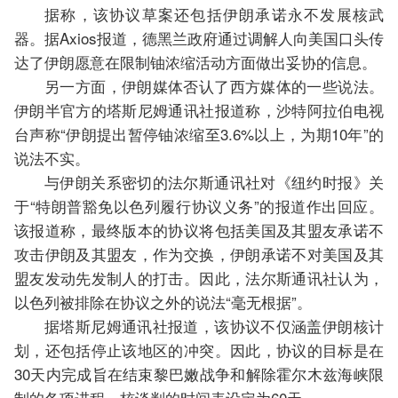
据称，该协议草案还包括伊朗承诺永不发展核武
器。据Axios报道，德黑兰政府通过调解人向美国口头传
达了伊朗愿意在限制铀浓缩活动方面做出妥协的信息。
另一方面，伊朗媒体否认了西方媒体的一些说法。
伊朗半官方的塔斯尼姆通讯社报道称，沙特阿拉伯电视
台声称“伊朗提出暂停铀浓缩至3.6%以上，为期10年”的
说法不实。
与伊朗关系密切的法尔斯通讯社对《纽约时报》关
于“特朗普豁免以色列履行协议义务”的报道作出回应。
该报道称，最终版本的协议将包括美国及其盟友承诺不
攻击伊朗及其盟友，作为交换，伊朗承诺不对美国及其
盟友发动先发制人的打击。因此，法尔斯通讯社认为，
以色列被排除在协议之外的说法“毫无根据”。
据塔斯尼姆通讯社报道，该协议不仅涵盖伊朗核计
划，还包括停止该地区的冲突。因此，协议的目标是在
30天内完成旨在结束黎巴嫩战争和解除霍尔木兹海峡限
制的各项进程。核谈判的时间表设定为60天。