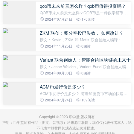
单来说，分叉是对比特币网络进行
qob币未来前景怎么样？qob币值得投资吗？
QOB币未来前景怎么样？QOB币是一种数字货币，类
似于比特币、以太坊和莱特币等其他虚拟货币。QOB
2024年07月24日
170阅读
币首次发行于2021年，是一种基于区块链技术的去中
心化数字货币。作为新型数字货币，Q
ZKM 联创：积分空投已失效， 如何改进？
撰文：Kevin，ZKM 和 Metis 联合创始人编译：
Luffy，Foresight News 积分和空投已死，更准确地
2024年11月25日
0阅读
说，它们已经无法达到预期的效果了。现在是时候重
新思考积分空投的目标，以及如何让其更有效
Variant 联合创始人：智能合约区块链的未来十
撰文：Jesse Walden，Variant Fund 联合创始人编
译：0xjs@金色财经 智能合约区块链的头十年诞生于
2024年09月30日
0阅读
比特币最初的密码朋克价值观：抗审查、开源、无需
许可，以及在共享世界计算机上构建
ACM币发行价是多少？
ACM币发行价是多少？ 随着加密货币市场的快速发
展，越来越多的人对于不同的数字货币开始感兴趣。
2024年07月24日
139阅读
ACM币是近期备受瞩目的虚拟货币之一。那么，ACM
币的发行价是多少呢？让我们来探讨一
Copyright © 2023 币学堂 版权所有
声明：币学堂所有作品（图文、音视频）均来源互联网，观点仅代表作者本人，绝
不代表本站赞同其观点或证实其描述。
提示：投资有风险，入市须谨慎。本站内容不作为投资理财建议。