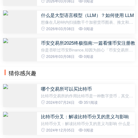
Janction 的使命是普及人工智能计算资源，它正迅速
2026年03月08日
0阅读
崛起为区块链和人工智能领域的重要参与者。随着其
主网上线日期的临近，本文将
什么是大型语言模型（LLM）？如何使用 LLM
想像在几秒钟内扫描数千个加密货币图表、推文和新
闻头条，并发现他人错过的见解。这就是大型语言模
2026年03月08日
0阅读
型（LLM）的强大之处，例如 ChatGPT、Gemini 和
Grok，它们正在重新定义交易者如何
币安交易所2025终极指南:一篇看懂币安注册教学
你是否听过币安Binance,却因为担心「币安交易所安
全吗？」而迟迟不敢行动？网络上关于币安交易所诈
2026年03月08日
0阅读
骗的说法众说纷纭,让人难辨真假。尤其对于身处香港
的投资者而言,选择一个安
猜你感兴趣
哪个交易所可以买比特币
比特币交易所的作用比特币是一种数字货币，其交易
需要通过比特币交易所来完成，比特币交易所是集成
2024年07月24日
351阅读
数字货币的金融平台，它允许用户以一种平均化的交
易价格进行买卖，从而方便买家与
比特币分叉：解读比特币分叉的意义与影响
比特币分叉：解读比特币分叉的意义与影响 什么是比
特币分叉？ 比特币分叉是指比特币区块链协议的改
2024年12月05日
0阅读
变，这种改变会导致区块链产生两个独立的版本。简