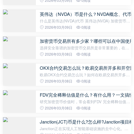
2026年03月09日
0阅读
扮演了关键角色。不同的交易方式适用于不同的市场
情境，而选择适合的策略能够有
英伟达（NVDA）币是什么？NVDA概念、代
什么是英伟达(NVDA)代币 英伟达(NVDA) 加密货币是
一种 由社区发起的模因代币 ，它借用了全球知名半
2026年03月09日
0阅读
导体和人工智能公司 英伟达公司 的名称和形象，尽
管它与真正的公司 没有官方
加密货币交易所有多少家？哪些可以在中国使用
选择安全靠谱的加密货币交易所是非常重要的，在中
国哪些加密货币交易所安全靠谱你？加密货币交易所
2026年03月08日
0阅读
是加密货币交易的枢纽，为投资者提供了买卖、存储
和管理数字资产的平台。随着加
OKX合约交易怎么玩？欧易交易所开多和开空
欧易OKX合约交易怎么玩？如何在欧易交易所开多或
者开空比特币？其实欧易合约是一个允许你根据市场
2026年03月08日
0阅读
涨跌，双向交易比特币的功能。 在欧易OKX进行合约
交易，核心是利用杠杆对价格涨跌
FDV完全稀释估值是什么？有什么用？一文搞懂
研究加密货币价值时，常会看到FDV 完全稀释估值这
个名词，究竟FDV 是什么？是指加密货币的市值吗？
2026年03月08日
0阅读
这篇文章就来深入介绍FDV 完全稀释估值是什么、与
市值的差异，以及查询FDV 的方式，
Janction(JCT)币是什么?怎么样?Janctio
Janction正在实现人工智能基础设施的去中心化。