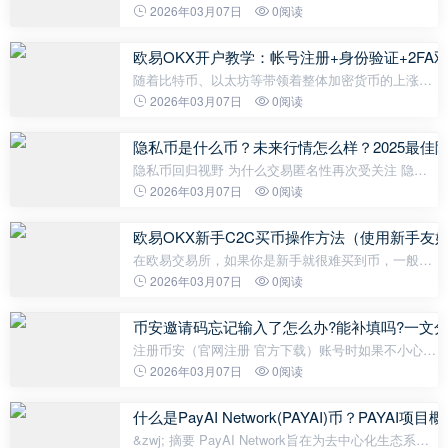
正在革新加密货币行业，为交易和资产管理带来智能
2026年03月07日
0阅读
自动化。 什么是SentismAI（SENTIS）？
SentismAI 是一个创新平台，为Web3 和 DeFi
欧易OKX开户教学：帐号注册+身份验证+2FA
随着比特币、以太坊等带领着整体加密货币的上涨，
开始有越来越多人接触到加密货币的投资，而OKX交
2026年03月07日
0阅读
易所（欧易，前身为OKEx）是一家数字资产交易平
台，目前是全球前三大交易所之一，所以很
隐私币是什么币？未来行情怎么样？2025最佳隐
隐私币回归视野 为什么交易匿名性再次受关注 隐私
币，是一类专为增强用户交易匿名性而设计的加密货
2026年03月07日
0阅读
币。与比特币或以太坊这类公链代币的公开交易记录
不同，隐私币通过加密技术
欧易OKX新手C2C买币操作方法（使用新手友
在欧易交易所，如果你是新手就很难买到币，一般商
家都不乐意卖给新手。因为新手事情多没有经验，而
2026年03月07日
0阅读
且很多黑钱买家会假扮成新手去买币。 OKX 的“新手
友好委托单”是专
币安邀请码忘记输入了怎么办?能补填吗?一文
注册币安（官网注册 官方下载）账号时如果不小心漏
填了推荐码，你仍然可以通过后续操作进行补填。 不
2026年03月07日
0阅读
过，需要注意的是，补填推荐码的机会仅限于账户刚
刚注册完成且未进行任何交易的情
什么是PayAI Network(PAYAI)币？PAY
&zwj; 摘要 PayAI Network旨在为去中心化生态系统