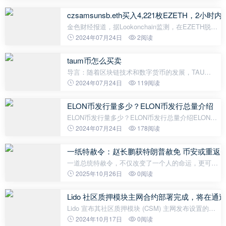
者关注的焦点之一。虽然购买比特币是一种获取该数
字资产的方式，但挖矿在某些情况下
czsamsunsb.eth买入4,221枚EZETH，2小时内
金色财经报道，据Lookonchain监测，在EZETH脱钩
后，czsamsunsb.eth仅在2小时内就赚了121.65枚
2024年07月24日
2阅读
ETH。他花费4,099枚ETH成功购买了4,221枚
EZETH，赚了121.65枚ETH。
taum币怎么买卖
导言：随着区块链技术和数字货币的发展，TAU
Chain诞生了TAU币，它是一个新兴的加密货币，极具
2024年07月24日
119阅读
前景。对于TAU币的购买或出售，TAU Chain为用户
提供了多种渠道。TAU币的买卖渠道：TAU币的
ELON币发行量多少？ELON币发行总量介绍
ELON币发行量多少？ELON币发行总量介绍ELON币
是一种基于以太坊的加密货币，它与特斯拉公司的
2024年07月24日
178阅读
CEO Elon Musk有关。作为一种社区驱动的加密货
币，ELON币的发行总量取决于社区的需求
一纸特赦令：赵长鹏获特朗普赦免 币安或重返
一道总统特赦令，不仅改变了一个人的命运，更可能
重塑全球加密货币市场的竞争格局。从联邦囚犯到自
2025年10月26日
0阅读
由身，赵长鹏的救赎之路背后，是一场政治与商业的
完美合谋。“很多人说他什么罪都
Lido 社区质押模块主网合约部署完成，将在通
Lido 宣布其社区质押模块 (CSM) 主网发布设置的快
照投票已顺利通过，合约现已部署在以太坊上，将在
2024年10月17日
0阅读