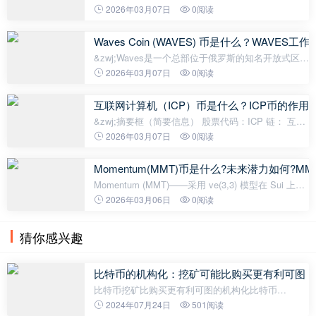
中的自主AI代理提供支付便利。总供应量为
2026年03月07日
0阅读
1,000,000,000 PAYAI，目前全部流通。在CoinEx上
的交易量约为$5,966,099。主要特点
Waves Coin (WAVES) 币是什么？WAV
&zwj;Waves是一个总部位于俄罗斯的知名开放式区块
链平台。它成立于 2016 年，旨在实现自定义代币发
2026年03月07日
0阅读
行、去中心化交易和区块链法币。Waves Coin
(WAVES) 是一种供应量固定的实
互联网计算机（ICP）币是什么？ICP币的作
&zwj;摘要框（简要信息） 股票代码：ICP 链： 互联
网计算机合约地址： 不适用（原生代币）流通供应
2026年03月07日
0阅读
量：约5.3947亿总供应量：约5.3947亿主要应用场
景：通过“罐式”智能合约为去中心化
Momentum(MMT)币是什么?未来潜力如何?
Momentum (MMT)——采用 ve(3,3) 模型在 Sui 上提
供深度流动性——因其在币安上线以及最高价格达到
2026年03月06日
0阅读
0.47 美元而备受关注。下面我们就来简单分析一下
MM
猜你感兴趣
比特币的机构化：挖矿可能比购买更有利可图
比特币挖矿比购买更有利可图的机构化比特币
（Bitcoin）作为一种全球性的加密货币已经成为投资
2024年07月24日
501阅读