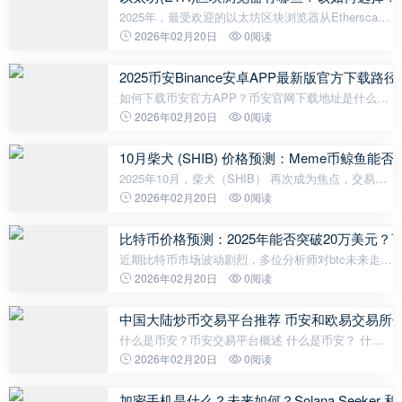
2025年，最受欢迎的以太坊区块浏览器从Etherscan
到TokenView，各自具备独特的工具、优势与局限。
2026年02月20日
0阅读
关键要点 随着以太坊的持续扩展，区块浏览器已成为
用户追踪ETH、代币、NFT和智
2025币安Binance安卓APP最新版官方下载路径
如何下载币安官方APP？币安官网下载地址是什么？
如何下载安卓版币安？ 要在安卓设备上开始您的加密
2026年02月20日
0阅读
货币之旅，首先需要安全地下载并安装币安
（binance）官方app。请务必通过官方渠道获取
10月柴犬 (SHIB) 价格预测：Meme币鲸鱼
2025年10月，柴犬（SHIB） 再次成为焦点，交易价
格约为0.000010美元——这一关键价格水平迄今为止
2026年02月20日
0阅读
一直坚守在0.0000096美元至0.0000100美元的支撑位
上方。链上数据显示，在
比特币价格预测：2025年能否突破20万美元
近期比特币市场波动剧烈，多位分析师对btc未来走势
给出了大胆预测。分析师john通过技术指标和基本面
2026年02月20日
0阅读
分析指出，比特币当前处于关键位置，短期内可能测
试10.8万美元阻力位，而长期来
中国大陆炒币交易平台推荐 币安和欧易交易所
什么是币安？币安交易平台概述 什么是币安？ 什么
是币安？币安目前是全球最大的加密货币交易所，由
2026年02月20日
0阅读
首席执行官赵长鹏于 2018 年创立，并拥有自己的代
币 BNB。 币安目前已覆盖多个国家
加密手机是什么？未来如何？Solana Seeker