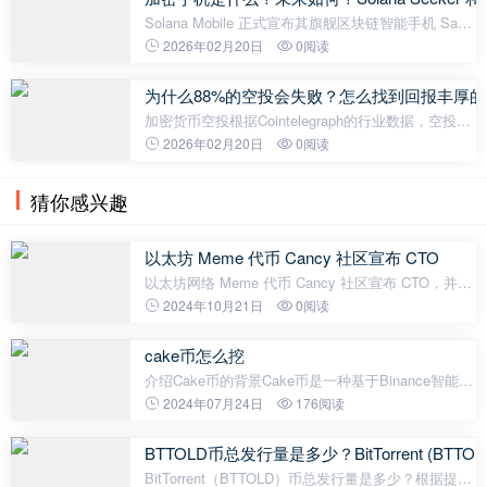
Solana Mobile 正式宣布其旗舰区块链智能手机 Saga
的停产，此举在加密货币和科技界引起轩然大波。这
2026年02月20日
0阅读
款手机于 2023 年发布，不到两年后，软件和安全更
新已停止。由于与未来服务的
为什么88%的空投会失败？怎么找到回报丰厚
加密货币空投根据Cointelegraph的行业数据，空投代
币听起来常常像是免费的钱——直到你意识到近88%
2026年02月20日
0阅读
的空投代币在上线几个月内失去价值。 随着数十亿的
代币被分配，且
猜你感兴趣
以太坊 Meme 代币 Cancy 社区宣布 CTO
以太坊网络 Meme 代币 Cancy 社区宣布 CTO，并将
多签钱包中 5% 的代币全部发送至 Vitalik Buterin 钱
2024年10月21日
0阅读
包以支持动物救助。
cake币怎么挖
介绍Cake币的背景Cake币是一种基于Binance智能链
（Binance Smart Chain，简称BSC）的加密货币。
2024年07月24日
176阅读
作为一种代币，它使用了BSC网络上的智能合约技
术，具备了更高的速度和低廉的交易手续费
BTTOLD币总发行量是多少？BitTorrent (BT
BitTorrent（BTTOLD）币总发行量是多少？根据提供