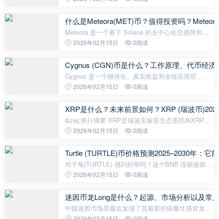
造者。 Chainlink 的创始人、Circle 的总裁、
Coinbase 的 CFO、贝莱德的 COO
什么是Meteora(MET)币？值得投资吗？Met
Meteora 是一个基于 Solana 的去中心化交易所和流
动性协议，旨在为去中心化金融应用打造最高效、可
2026年02月15日
0阅读
组合且可持续的流动性基础设施。Meteora (MET) 由
Ben Chow 于 2021 年创立
Cygnus (CGN)币是什么？工作原理、代币经
Cygnus 是一个模块化、真实收益和全链应用层，旨
在连接链上资产和现实世界的社交基础设施，解决
2026年02月15日
0阅读
Web3 生态系统中碎片化的流动性和社会应用挑战。
该平台由 Eric Cheung 于 2023
XRP是什么？未来前景如何？XRP (瑞波币)2025,
&zwj;执行摘要 XRP是瑞波实验室生态系统和XRP
Ledger (XRPL)区块链的原生代币，目前交易价格约
2026年02月15日
0阅读
为2.46美元。该代币的价值主张植根于快速、低成本
的跨境支付结算和流动性桥梁，加
Turtle (TURTLE)币价格预测2025–2030
对于龟(TURTLE) 感到好奇吗？这个BNB 连锁迷因代
币将可爱的氛围与去中心化金融（DeFi）实用性结
2026年02月15日
0阅读
合，激起了对巨额收益的热议。 让我们探索2025年的
海龟价格预测、2030年的海龟价格预
迷因币龙Long是什么？起源、市场分析以及常
中国迷因币场景最近发现了其最新的病毒性感冒龙
Long，一个新推出的BNB- 基于的代币在单日交易中
2026年02月15日
0阅读