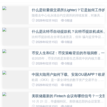
什么是轻量级交易所(Lighter)？它是如何工作
随着去中心化永续合约交易所的持续发展，对兼具中
心化交易所 (CEX) 级性能和真正去中心化特性的平台
2026年02月16日
0阅读
的需求也空前高涨。Lighter 作为下一代永续 DEX 应
运而生，它利用定制的零知
什么是比特币自动提款机？比特币提款机成长、
比特币提款机在全球迅速普及，但诈 骗与监管争议也
随之升温。了解它的运作方式、潜在风险与 2025 年
2026年02月15日
0阅读
市场现况。 什么是比特币自动提款机？它们是怎么运
作的？ 比特币自动提款机（Bi
币安人生和CZ：币安策略背后的市场洞察，一
在2025年，币安仍然是加密生态系统中的内核力量，
由首席执行官赵长鹏（CZ）领导，并且公司持续致力
2026年02月15日
0阅读
于透明度、用户保护和创新。通过如同币安人生
(Binance Life) , 币安持续扩展其业务
中国大陆用户如何下载、安装OU易APP？欧易
欧易（OKX）是一家全球性的数字资产交易平台，成
立于2017年，原名OKEx。 它为全球用户提供包括加
2026年02月15日
0阅读
密货币现货和衍生品交易、去中心化金融（DeFi）产
品以及Web3生态服务。 该平台提供包括
美联储最新的 Fintech 会议有哪些信号？一文剖
10 月 21 日，华盛顿特区。美联储总部的会议室里坐
满了人，这些人在几年前还被视为金融体系的麻烦制
2026年02月15日
0阅读