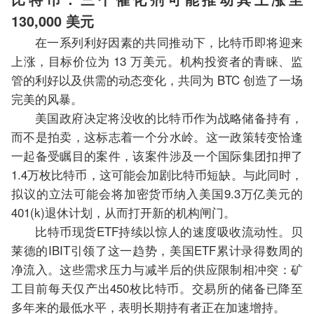
130,000 美元
在一系列利好因素的共同推动下，比特币即将迎来
上涨，目标价位为 13 万美元。机构投资者的青睐、监
管的利好以及供需的动态变化，共同为 BTC 创造了一场
完美的风暴。
美国政府决定将没收的比特币作为战略储备持有，
而不是拍卖，这标志着一个分水岭。这一政策转变恰逢
一起备受瞩目的案件，该案件涉及一个国际集团扣押了
1.4万枚比特币，这可能会加剧比特币短缺。与此同时，
拟议的立法可能会将加密货币纳入美国9.3万亿美元的
401(k)退休计划，从而打开新的机构闸门。
比特币现货ETF持续以惊人的速度吸收流动性。贝
莱德的IBIT引领了这一趋势，美国ETF累计录得数周的
净流入。这些需求压力与减半后的供应限制相冲突：矿
工目前每天仅产出450枚比特币。交易所的储备已降至
多年来的最低水平，表明长期持有者正在加速增持。