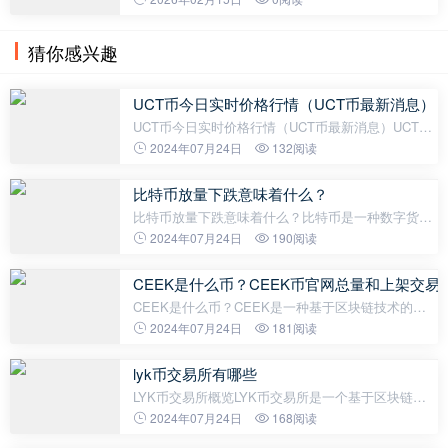
飙升超过 12,000%。 它的突然崛起反映了之前在迷
因币文化中的病毒式时刻，在这里
猜你感兴趣
UCT币今日实时价格行情（UCT币最新消息）
UCT币今日实时价格行情（UCT币最新消息）UCT币
是一种加密货币，它基于区块链技术运作，并以去中
2024年07月24日
132阅读
心化的方式实现交易。UCT币的目标是通过提供去中
心化的数据存储和交换解决方案，改变传
比特币放量下跌意味着什么？
比特币放量下跌意味着什么？比特币是一种数字货
币，近年来引起了全球范围内的广泛关注。作为一种
2024年07月24日
190阅读
非常新颖的金融工具，比特币的价格波动性很大，并
且受到许多因素的影响。比特币的放
CEEK是什么币？CEEK币官网总量和上架交易
CEEK是什么币？CEEK是一种基于区块链技术的加
密货币，旨在为虚拟现实（VR）和增强现实（AR）
2024年07月24日
181阅读
行业提供解决方案。虚拟现实技术已经成为一个快速
发展的行业，而CEEK币就是在这个背景下应运而
lyk币交易所有哪些
LYK币交易所概览LYK币交易所是一个基于区块链技
术的数字货币交易平台，它提供多种数字货币的交易
2024年07月24日
168阅读
服务，包括比特币（BTC）、以太坊（ETH）和莱特