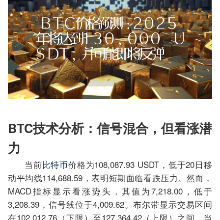
BTC技术分析：信号混合，但看涨潜
力
当前
比特币
价格为108,087.93 USDT，低于20日移
动平均线114,688.59，表明短期面临看跌压力。然而，
MACD指标显示看涨势头，其值为7,218.00，低于
3,208.39，信号线位于4,009.62。布尔带显示交易区间
在102,012.76（下限）至127,364.42（上限）之间，当