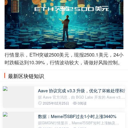
行情显示，ETH突破2500美元，现报2500.1美元，24小
时跌幅达到10.39%，行情波动较大，请做好风险控制。
最新区块链知识
Aave 协议完成 v3.3 升级，优化了坏账处理和
据 Aave 官方消息，由 BGD Labs 开发的 Aave v3.3
版本升级已正式上线。此次升级主要优化了坏账处理
2025年02月25日
0阅读
和清算机制，为即将推出的 Umbrella 安全系统铺
路。 Umbrella 系统将取代现
数据：Meme币SBF过去1小时上涨3440%
据GMGN行情显示，Meme币SBF短时上涨触及