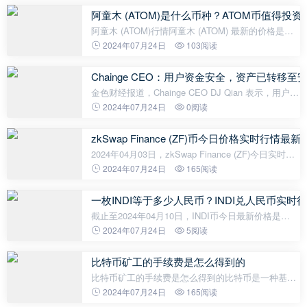
数量：1,419.4枚，价值1.37亿美元；建仓均
阿童木 (ATOM)是什么币种？ATOM币值得投资
阿童木 (ATOM)行情阿童木 (ATOM) 最新的价格是
$12.42，24 小时的交易量是$230,810,772. ATOM的
2024年07月24日
103阅读
价格在过去 24 小时内上涨了1.16%。Cosmos的流通
量为：3.91亿 ATOM，最大供应量：无
Chainge CEO：用户资金安全，资产已转移至
金色财经报道，Chainge CEO DJ Qian 表示，用户资
金安全，协议资产正在转移到 Chainge 自己的地址，
2024年07月24日
0阅读
并将在基于智能合约的跨链基础设施升级后出于安全
原因返回。 此前消息，据派盾监
zkSwap Finance (ZF)币今日价格实时行情最新
2024年04月03日，zkSwap Finance (ZF)今日实时最
新价格是0.063051美元，约等于人民币0.4561元。
2024年07月24日
165阅读
24H最高价$0.065美元，24H最低价$0.0603美元，
24H成交额$141,540美元，换手率0.69%。
一枚INDI等于多少人民币？INDI兑人民币实时
截止至2024年04月10日，INDI币今日最新价格是
0.0133653美元，一枚INDI约合人民币0.09666元。
2024年07月24日
5阅读
比特币矿工的手续费是怎么得到的
比特币矿工的手续费是怎么得到的比特币是一种基于
区块链技术的加密货币，它在转账和交易中涉及到矿
2024年07月24日
165阅读
工手续费。矿工手续费是指为了加快交易确认速度而