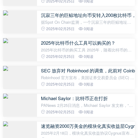
0.0022 USDT，现报0.0011 USDT，过去1小时上涨
2025年02月25日
0阅读
2409%。
沉寂三年的巨鲸地址向币安转入200枚比特币，持
据Spot On Chain监测，一个沉寂三年的巨鲸地址于2
小时前向币安转入200枚比特币（约合1840万美
2025年02月25日
0阅读
元）。该钱包曾于2022年3月29日和6月13日以平均
30873美元的价格提取300枚比特币。目
2025年比特币什么工具可以购买的？
2025年比特币的购买工具 2025年，随着比特币的普
及和区块链技术的进一步发展，购买比特币的工具将
2025年02月25日
0阅读
更加多元化和便捷化。投资者可以通过加密货币交易
所、硬件钱包、移动应用和去
SEC 放弃对 Robinhood 的调查，此前对 Coi
Robinhood 官方宣布，美国证券交易委员会 (SEC) 已
经结束对该交易所的调查,并不会采取任何执法行动。
2025年02月25日
0阅读
这一进展仅在几天前 SEC 结束对 Coinbase 的调查之
后发生。Robinhood 庆
Michael Saylor：比特币正在打折
PANews 2月25日消息，Michael Saylor 发文称，“比
特币正在打折”。
2025年02月25日
0阅读
速览融资2000万美金的模块化真实收益层Cygn
2025年2月18日，模块化真实收益协议Cygnus宣布完