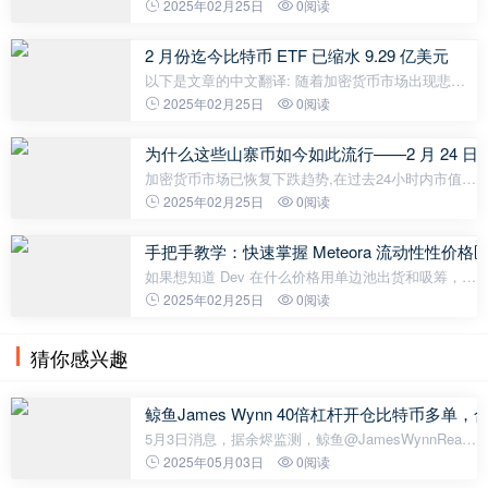
成2000万美元Pre-Seed轮融资，由加密做市商
2025年02月25日
0阅读
Manifold Trading领投，多家头部机构跟投。这一融资
事件引发市场高度关注，不仅因其金额
2 月份迄今比特币 ETF 已缩水 9.29 亿美元
以下是文章的中文翻译: 随着加密货币市场出现悲观
情绪,追踪比特币现货价格的交易所交易基金的流出加
2025年02月25日
0阅读
速。总部位于英国的资产管理公司Farside Investors
的数据显示,在2月份
为什么这些山寨币如今如此流行——2 月 24 日
加密货币市场已恢复下跌趋势,在过去24小时内市值缩
水400亿美元。在更广泛的抛售中,一些LTC、SOL、
2025年02月25日
0阅读
HT、MINA、GT、BAL、OP、ENS、AR、ONT、
AMP、ACH、RON、ONG等竞争币在过去
手把手教学：快速掌握 Meteora 流动性性价
如果想知道 Dev 在什么价格用单边池出货和吸筹，那
么知道其对应的价格区间是很有必要的。作者：子布
2025年02月25日
0阅读
Meteora 是 Solana 链上的一个 DeFi 项目，专注于为
Solana 生态系统打造一个
猜你感兴趣
鲸鱼James Wynn 40倍杠杆开仓比特币多单，
5月3日消息，据余烬监测，鲸鱼@JamesWynnReal
在5/1下午以来的40个小时里，在Hyperliquid上使用
2025年05月03日
0阅读
40x杠杆开仓了价值1.37亿美元的BTC多单。做多BTC