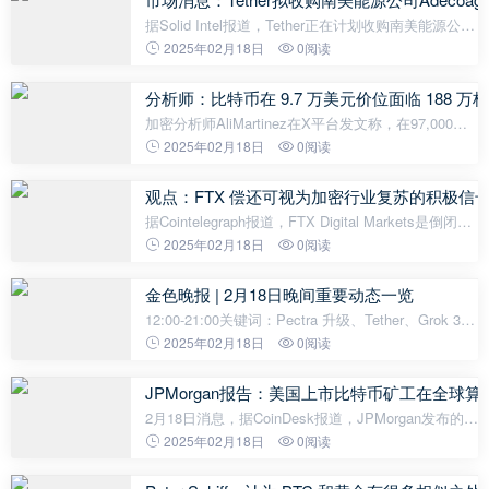
据Solid Intel报道，Tether正在计划收购南美能源公司
Adecoagro的51%控股权，交易估值约为12.4亿美
2025年02月18日
0阅读
元。
分析师：比特币在 9.7 万美元价位面临 188 万
加密分析师AliMartinez在X平台发文称，在97,000美
元价位，比特币面临188万枚的供应壁垒，而在
2025年02月18日
0阅读
94,500美元的支撑位仅有695,000枚，这种不平衡可
能会在下一步走势中发挥关键作用。
观点：FTX 偿还可视为加密行业复苏的积极信
据Cointelegraph报道，FTX Digital Markets是倒闭的
加密货币交易所FTX的巴哈马子公司，该公司将于2月
2025年02月18日
0阅读
18日向第一批债权人偿还债务，此次偿还将带来约价
值12亿美元的资金。BitgetWa
金色晚报 | 2月18日晚间重要动态一览
12:00-21:00关键词：Pectra 升级、Tether、Grok 3 1.
市场消息：美国和俄罗斯同意任命工作团队，以结束
2025年02月18日
0阅读
乌克兰冲突； 2.QCP Capital：期权市场布局以太坊
Pectra 升级，山寨币疲软等因
JPMorgan报告：美国上市比特币矿工在全球算
2月18日消息，据CoinDesk报道，JPMorgan发布的报
告显示，美国上市的比特币矿工在2025年2月已占全
2025年02月18日
0阅读
球比特币网络算力的29%，几乎是去年同期的两倍。
报告指出，比特币网络的算力本月上升