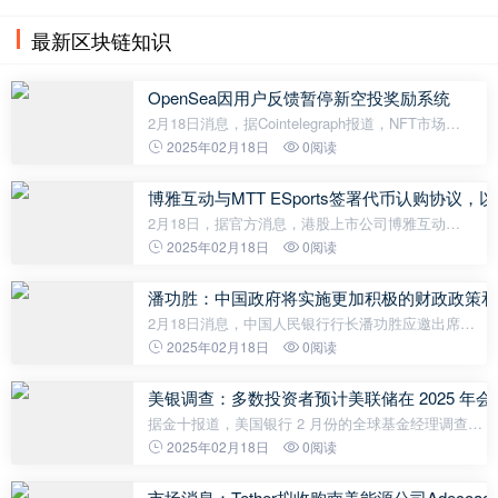
最新区块链知识
OpenSea因用户反馈暂停新空投奖励系统
2月18日消息，据Cointelegraph报道，NFT市场
OpenSea因用户对其新空投奖励机制的批评，已暂停
2025年02月18日
0阅读
XP奖励系统。此项新奖励系统于1月28日随其升级市
场OS2的beta版推出，用户可通过列出和竞
博雅互动与MTT ESports签署代币认购协议，以
2月18日，据官方消息，港股上市公司博雅互动
（0434.HK）与MTTESports签署代币认购协议，以
2025年02月18日
0阅读
418万USDT认购其10%代币供应量（约2.1亿枚MTT
代币），将从2026年1月起线性解锁，48个月内解锁
潘功胜：中国政府将实施更加积极的财政政策和
完毕。
2月18日消息，中国人民银行行长潘功胜应邀出席由
国际货币基金组织与沙特联合主办的新兴市场经济体
2025年02月18日
0阅读
研讨会，并作主旨发言。潘功胜指出，2024年，中国
经济持续回升向好，实现了全年5%的
美银调查：多数投资者预计美联储在 2025 年会
据金十报道，美国银行 2 月份的全球基金经理调查显
示，多数受访者预计美联储今年将会降息。 调查显
2025年02月18日
0阅读
示，约 77%的受访基金经理预计美联储在 2025 年会
降息。46%的投资者预计会降息
市场消息：Tether拟收购南美能源公司Adecoagr