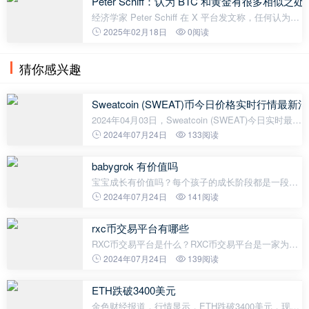
Peter Schiff：认为 BTC 和黄金有很多相
经济学家 Peter Schiff 在 X 平台发文称，任何认为比
特币和黄金有很多相似之处的人，对黄金一无所知。
2025年02月18日
0阅读
猜你感兴趣
Sweatcoin (SWEAT)币今日价格实时行情最新消
2024年04月03日，Sweatcoin (SWEAT)今日实时最新
价格是0.011751美元，约等于人民币0.085元。 24H
2024年07月24日
133阅读
最高价$0.0137美元，24H最低价$0.0116美元，24H
成交额$8,160,689美元，换手率10.19%。
babygrok 有价值吗
宝宝成长有价值吗？每个孩子的成长阶段都是一段美
丽而宝贵的经历。在这个过程中，宝宝从无知无识到
2024年07月24日
141阅读
懂事独立，不断学习和发展自己的能力。宝宝成长对
于他们个人的发展和未来的成功
rxc币交易平台有哪些
RXC币交易平台是什么？RXC币交易平台是一家为
RXC币投资者提供安全、稳定、高效、专业服务的交
2024年07月24日
139阅读
易平台。它提供了在线数字资产交易服务，投资者可
以在该平台上进行买卖RXC币、USDT
ETH跌破3400美元
金色财经报道，行情显示，ETH跌破3400美元，现报